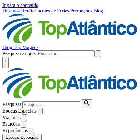
Ir para o conteúdo
Destinos
Hotéis
Pacotes de Férias
Promoções
Blog
Blog Top Viagens
Pesquisar artigos
Pesquisar
Épocas Especiais
Viajantes
Estações
Experiências
Épocas Especiais