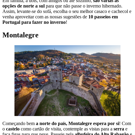
Em família, a dois, com amigos ou até sozinho,
são várias as
opções de norte a sul
para que não passe o inverno hibernado.
Assim, levante-se do sofá, escolha o seu melhor casaco e cachecol e
venha aproveitar com as nossas sugestões de
10 passeios em
Portugal para fazer no inverno
!
Montalegre
Começando bem
a norte do país, Montalegre espera por si
! Com
o
castelo
como cartão de visita, contemple as vistas para a
serra
e
faça figas para que neve. Passeie pela
albufeira do Alto Rabagão
e