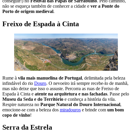
conseguir!) no
Festival das Papas de Sarrabulho
. Pelo caminho,
não se esqueça também de conhecer a cidade e
ver a Ponte do
Porto de origem medieval
.
Freixo de Espada à Cinta
Rume à
vila mais manuelina de Portugal
, delimitada pela beleza
infindável do rio
Douro
. O nevoeiro irá sempre recebe-lo de manhã,
mas não deixe que isso o assuste. Percorra as ruas de Freixo de
Espada à Cinta e
atente na arquitetura e nas fachadas
. Passe pelo
Museu da Seda e do Território
e conheça a história da vila.
Respire natureza no
Parque Natural do Douro Internacional
,
emocione-se com a beleza dos
miradouros
e brinde com
um bom
copo de vinho
!
Serra da Estrela