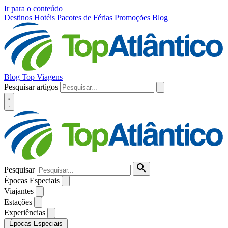
Ir para o conteúdo
Destinos
Hotéis
Pacotes de Férias
Promoções
Blog
Blog Top Viagens
Pesquisar artigos
Pesquisar
Épocas Especiais
Viajantes
Estações
Experiências
Épocas Especiais