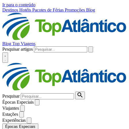
Ir para o conteúdo
Destinos
Hotéis
Pacotes de Férias
Promoções
Blog
Blog Top Viagens
Pesquisar artigos
Pesquisar
Épocas Especiais
Viajantes
Estações
Experiências
Épocas Especiais