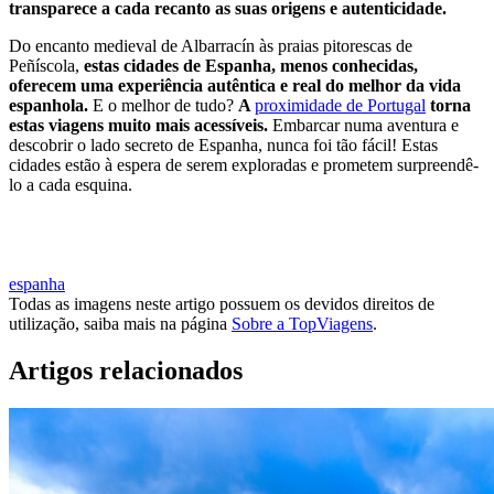
transparece a cada recanto as suas origens e autenticidade.
Do encanto medieval de Albarracín às praias pitorescas de
Peñíscola,
estas cidades de Espanha, menos conhecidas,
oferecem uma experiência autêntica e real do melhor da vida
espanhola.
E o melhor de tudo?
A
proximidade de Portugal
torna
estas viagens muito mais acessíveis.
Embarcar numa aventura e
descobrir o lado secreto de Espanha, nunca foi tão fácil! Estas
cidades estão à espera de serem exploradas e prometem surpreendê-
lo a cada esquina.
CONHECER MAIS DE ESPANHA
espanha
Todas as imagens neste artigo possuem os devidos direitos de
utilização, saiba mais na página
Sobre a TopViagens
.
Artigos relacionados