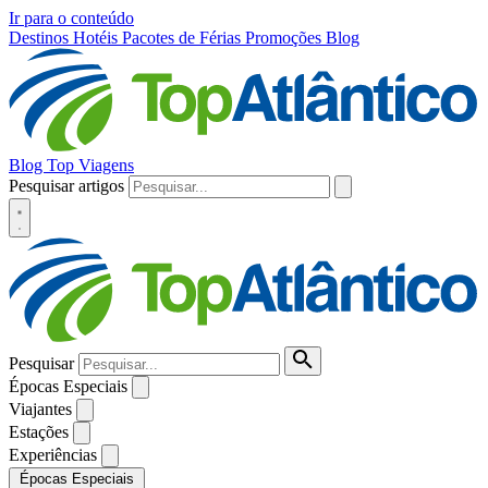
Ir para o conteúdo
Destinos
Hotéis
Pacotes de Férias
Promoções
Blog
Blog Top Viagens
Pesquisar artigos
Pesquisar
Épocas Especiais
Viajantes
Estações
Experiências
Épocas Especiais