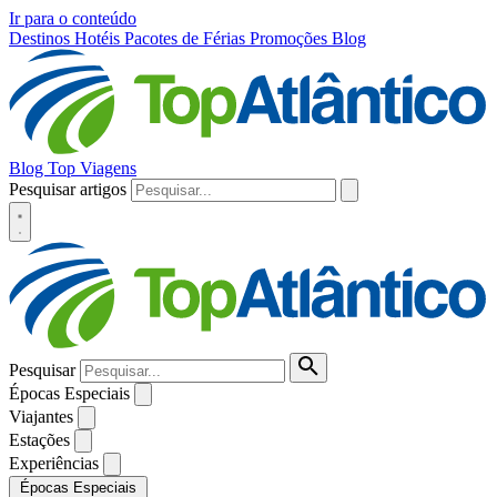
Ir para o conteúdo
Destinos
Hotéis
Pacotes de Férias
Promoções
Blog
Blog Top Viagens
Pesquisar artigos
Pesquisar
Épocas Especiais
Viajantes
Estações
Experiências
Épocas Especiais