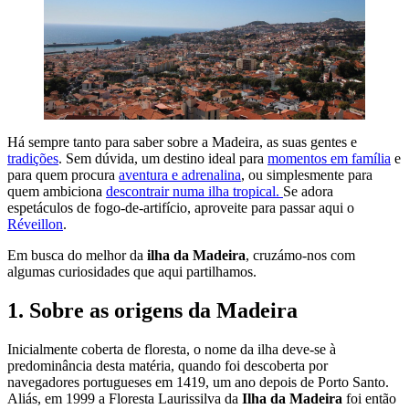
Há sempre tanto para saber sobre a Madeira, as suas gentes e
tradições
. Sem dúvida, um destino ideal para
momentos em família
e
para quem procura
aventura e adrenalina
, ou simplesmente para
quem ambiciona
descontrair numa ilha tropical.
Se adora
espetáculos de fogo-de-artifício, aproveite para passar aqui o
Réveillon
.
Em busca do melhor da
ilha da Madeira
, cruzámo-nos com
algumas curiosidades que aqui partilhamos.
1. Sobre as origens da Madeira
Inicialmente coberta de floresta, o nome da ilha deve-se à
predominância desta matéria, quando foi descoberta por
navegadores portugueses em 1419, um ano depois de Porto Santo.
Aliás, em 1999 a Floresta Laurissilva da
Ilha da Madeira
foi então