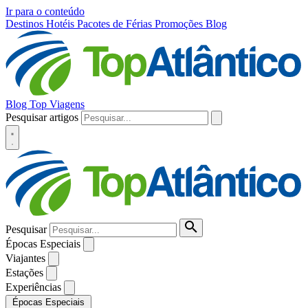
Ir para o conteúdo
Destinos
Hotéis
Pacotes de Férias
Promoções
Blog
Blog Top Viagens
Pesquisar artigos
Pesquisar
Épocas Especiais
Viajantes
Estações
Experiências
Épocas Especiais