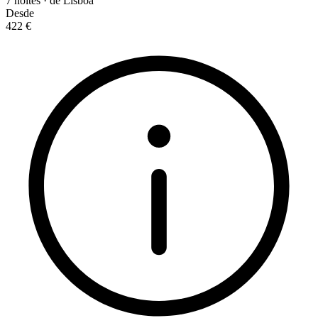
7 noites · de Lisboa
Desde
422 €