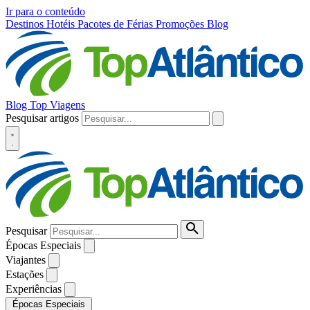
Ir para o conteúdo
Destinos
Hotéis
Pacotes de Férias
Promoções
Blog
Blog Top Viagens
Pesquisar artigos
Pesquisar
Épocas Especiais
Viajantes
Estações
Experiências
Épocas Especiais