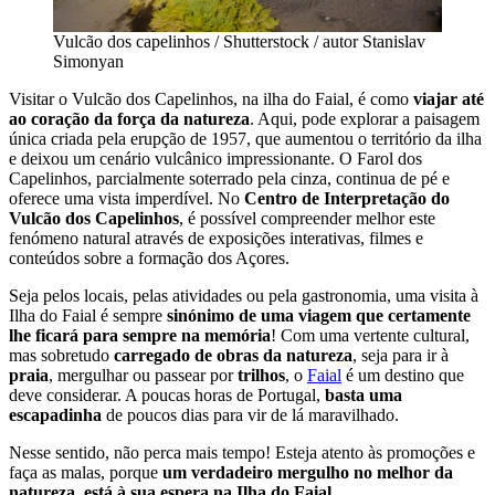
Vulcão dos capelinhos / Shutterstock / autor Stanislav
Simonyan
Visitar o Vulcão dos Capelinhos, na ilha do Faial, é como
viajar até
ao coração da força da natureza
. Aqui, pode explorar a paisagem
única criada pela erupção de 1957, que aumentou o território da ilha
e deixou um cenário vulcânico impressionante. O Farol dos
Capelinhos, parcialmente soterrado pela cinza, continua de pé e
oferece uma vista imperdível. No
Centro de Interpretação do
Vulcão dos Capelinhos
, é possível compreender melhor este
fenómeno natural através de exposições interativas, filmes e
conteúdos sobre a formação dos Açores.
Seja pelos locais, pelas atividades ou pela gastronomia, uma visita à
Ilha do Faial é sempre
sinónimo de uma viagem que certamente
lhe ficará para sempre na memória
! Com uma vertente cultural,
mas sobretudo
carregado de obras da natureza
, seja para ir à
praia
, mergulhar ou passear por
trilhos
, o
Faial
é um destino que
deve considerar. A poucas horas de Portugal,
basta uma
escapadinha
de poucos dias para vir de lá maravilhado.
Nesse sentido, não perca mais tempo! Esteja atento às promoções e
faça as malas, porque
um verdadeiro mergulho no melhor da
natureza, está à sua espera na Ilha do Faial
.