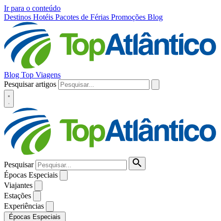
Ir para o conteúdo
Destinos
Hotéis
Pacotes de Férias
Promoções
Blog
Blog Top Viagens
Pesquisar artigos
Pesquisar
Épocas Especiais
Viajantes
Estações
Experiências
Épocas Especiais