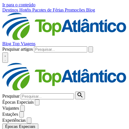
Ir para o conteúdo
Destinos
Hotéis
Pacotes de Férias
Promoções
Blog
Blog Top Viagens
Pesquisar artigos
Pesquisar
Épocas Especiais
Viajantes
Estações
Experiências
Épocas Especiais