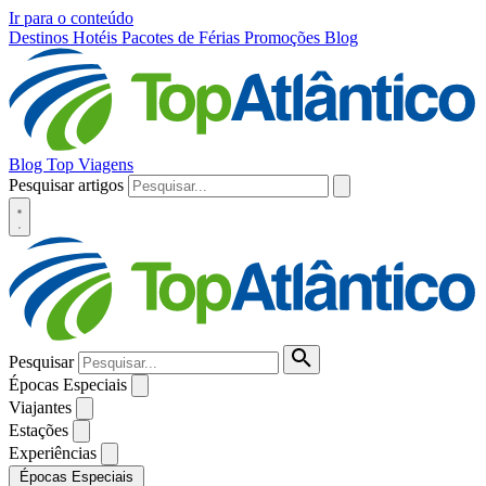
Ir para o conteúdo
Destinos
Hotéis
Pacotes de Férias
Promoções
Blog
Blog Top Viagens
Pesquisar artigos
Pesquisar
Épocas Especiais
Viajantes
Estações
Experiências
Épocas Especiais