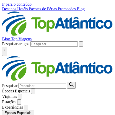
Ir para o conteúdo
Destinos
Hotéis
Pacotes de Férias
Promoções
Blog
Blog Top Viagens
Pesquisar artigos
Pesquisar
Épocas Especiais
Viajantes
Estações
Experiências
Épocas Especiais