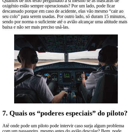
Quantos de nós terão perguntado a si mesmo se as máscaras de
oxigénio estão sempre operacionais? Por um lado, pode ficar
descansado porque em caso de acidente, elas vão mesmo “cair ao
seu colo” para serem usadas. Por outro lado, só duram 15 minutos,
sendo por norma o suficiente até o avião alcançar uma altitude mais
baixa e não ser mais preciso usá-las.
7. Quais os “poderes especiais” do piloto?
Até onde pode um piloto pode intervir caso surja algum problema
com um passageiro, mesmo antes do avião descolar? Bem, pode