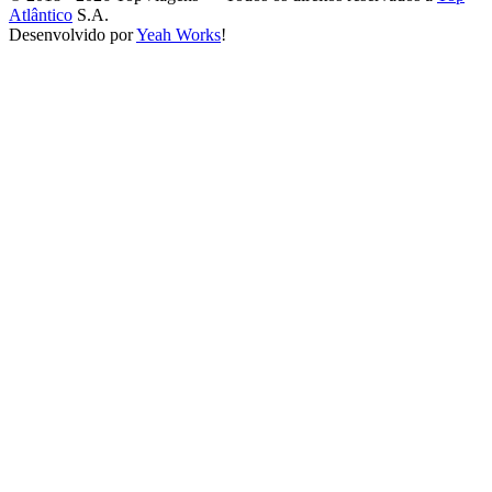
Atlântico
S.A.
Desenvolvido por
Yeah Works
!