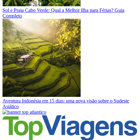
Sol e Praia
Cabo Verde: Qual a Melhor Ilha para Férias? Guia
Completo
Aventura
Indonésia em 15 dias: uma nova visão sobre o Sudeste
Asiático