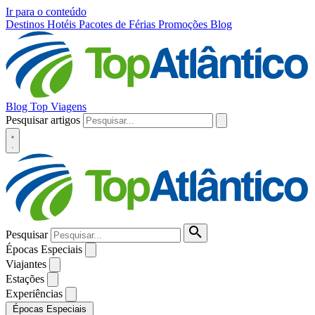
Ir para o conteúdo
Destinos
Hotéis
Pacotes de Férias
Promoções
Blog
Blog Top Viagens
Pesquisar artigos
Pesquisar
Épocas Especiais
Viajantes
Estações
Experiências
Épocas Especiais