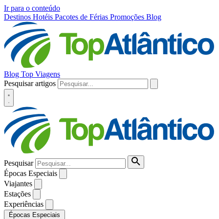
Ir para o conteúdo
Destinos
Hotéis
Pacotes de Férias
Promoções
Blog
Blog Top Viagens
Pesquisar artigos
Pesquisar
Épocas Especiais
Viajantes
Estações
Experiências
Épocas Especiais