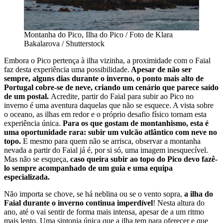
Montanha do Pico, Ilha do Pico / Foto de Klara
Bakalarova / Shutterstock
Embora o Pico pertença à ilha vizinha, a proximidade com o Faial
faz desta experiência uma possibilidade.
Apesar de não ser
sempre, alguns dias durante o inverno, o ponto mais alto de
Portugal cobre-se de neve, criando um cenário que parece saído
de um postal.
Acredite, partir do Faial para subir ao Pico no
inverno é uma aventura daquelas que não se esquece. A vista sobre
o oceano, as ilhas em redor e o próprio desafio físico tornam esta
experiência única.
Para os que gostam de montanhismo, esta é
uma oportunidade rara: subir um vulcão atlântico com neve no
topo.
E mesmo para quem não se arrisca, observar a montanha
nevada a partir do Faial já é, por si só, uma imagem inesquecível.
Mas não se esqueça,
caso queira subir ao topo do Pico devo fazê-
lo sempre acompanhado de um guia e uma equipa
especializada.
Não importa se chove, se há neblina ou se o vento sopra,
a ilha do
Faial durante o inverno continua imperdível
! Nesta altura do
ano, até o vai sentir de forma mais intensa, apesar de a um ritmo
mais lento. Uma sintonia única que a ilha tem para oferecer e que