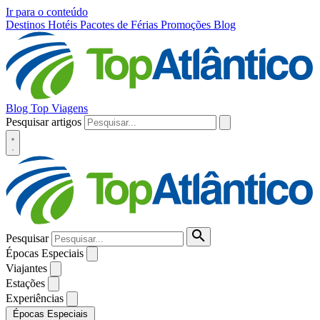
Ir para o conteúdo
Destinos
Hotéis
Pacotes de Férias
Promoções
Blog
Blog Top Viagens
Pesquisar artigos
Pesquisar
Épocas Especiais
Viajantes
Estações
Experiências
Épocas Especiais