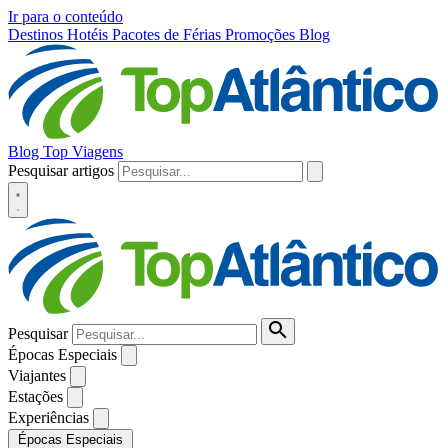
Ir para o conteúdo
Destinos
Hotéis
Pacotes de Férias
Promoções
Blog
Blog Top Viagens
Pesquisar artigos
Pesquisar
Épocas Especiais
Viajantes
Estações
Experiências
Épocas Especiais