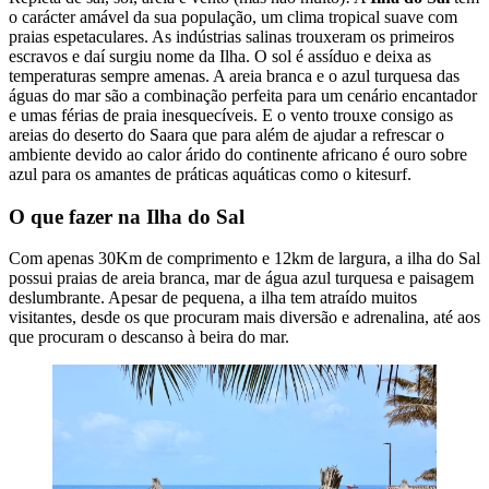
o carácter amável da sua população, um clima tropical suave com
praias espetaculares. As indústrias salinas trouxeram os primeiros
escravos e daí surgiu nome da Ilha. O sol é assíduo e deixa as
temperaturas sempre amenas. A areia branca e o azul turquesa das
águas do mar são a combinação perfeita para um cenário encantador
e umas férias de praia inesquecíveis. E o vento trouxe consigo as
areias do deserto do Saara que para além de ajudar a refrescar o
ambiente devido ao calor árido do continente africano é ouro sobre
azul para os amantes de práticas aquáticas como o kitesurf.
O que fazer na Ilha do Sal
Com apenas 30Km de comprimento e 12km de largura, a ilha do Sal
possui praias de areia branca, mar de água azul turquesa e paisagem
deslumbrante. Apesar de pequena, a ilha tem atraído muitos
visitantes, desde os que procuram mais diversão e adrenalina, até aos
que procuram o descanso à beira do mar.