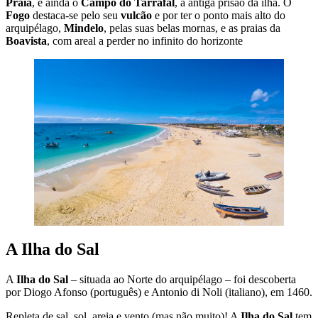
Praia
, e ainda o
Campo do Tarrafal
, a antiga prisão da ilha. O
Fogo
destaca-se pelo seu
vulcão
e por ter o ponto mais alto do
arquipélago,
Mindelo
, pelas suas belas mornas, e as praias da
Boavista
, com areal a perder no infinito do horizonte
A Ilha do Sal
A
Ilha do Sal
– situada ao Norte do arquipélago – foi descoberta
por Diogo Afonso (português) e Antonio di Noli (italiano), em 1460.
Repleta de sal, sol, areia e vento (mas não muito)! A
Ilha do Sal
tem