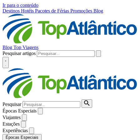
Ir para o conteúdo
Destinos
Hotéis
Pacotes de Férias
Promoções
Blog
Blog Top Viagens
Pesquisar artigos
Pesquisar
Épocas Especiais
Viajantes
Estações
Experiências
Épocas Especiais