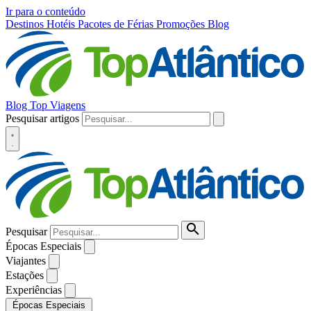
Ir para o conteúdo
Destinos
Hotéis
Pacotes de Férias
Promoções
Blog
Blog Top Viagens
Pesquisar artigos
Pesquisar
Épocas Especiais
Viajantes
Estações
Experiências
Épocas Especiais