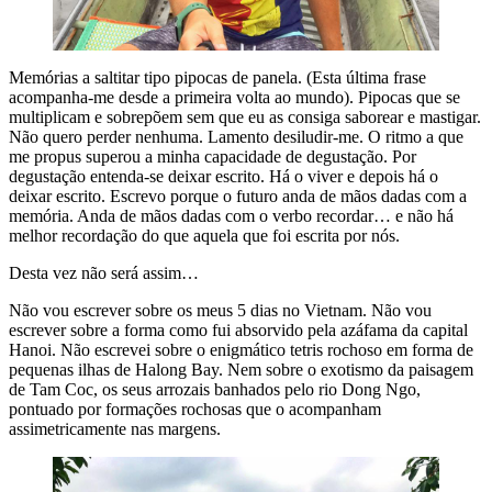
Memórias a saltitar tipo pipocas de panela. (Esta última frase
acompanha-me desde a primeira volta ao mundo). Pipocas que se
multiplicam e sobrepõem sem que eu as consiga saborear e mastigar.
Não quero perder nenhuma. Lamento desiludir-me. O ritmo a que
me propus superou a minha capacidade de degustação. Por
degustação entenda-se deixar escrito. Há o viver e depois há o
deixar escrito. Escrevo porque o futuro anda de mãos dadas com a
memória. Anda de mãos dadas com o verbo recordar… e não há
melhor recordação do que aquela que foi escrita por nós.
Desta vez não será assim…
Não vou escrever sobre os meus 5 dias no Vietnam. Não vou
escrever sobre a forma como fui absorvido pela azáfama da capital
Hanoi. Não escrevei sobre o enigmático tetris rochoso em forma de
pequenas ilhas de Halong Bay. Nem sobre o exotismo da paisagem
de Tam Coc, os seus arrozais banhados pelo rio Dong Ngo,
pontuado por formações rochosas que o acompanham
assimetricamente nas margens.