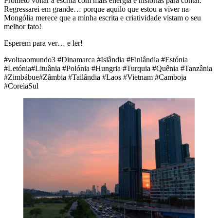
Prometo voltar à escrita com mais energia e histórias para contar.
Regressarei em grande… porque aquilo que estou a viver na
Mongólia merece que a minha escrita e criatividade vistam o seu
melhor fato!
Esperem para ver… e ler!
#voltaaomundo3 #Dinamarca #Islândia #Finlândia #Estónia
#Letónia#Lituânia #Polónia #Hungria #Turquia #Quênia #Tanzânia
#Zimbábue#Zâmbia #Tailândia #Laos #Vietnam #Camboja
#CoreiaSul