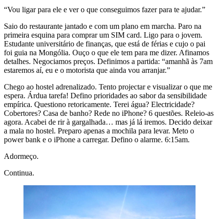
“Vou ligar para ele e ver o que conseguimos fazer para te ajudar.”
Saio do restaurante jantado e com um plano em marcha. Paro na
primeira esquina para comprar um SIM card. Ligo para o jovem.
Estudante universitário de finanças, que está de férias e cujo o pai
foi guia na Mongólia. Ouço o que ele tem para me dizer. Afinamos
detalhes. Negociamos preços. Definimos a partida: “amanhã às 7am
estaremos aí, eu e o motorista que ainda vou arranjar.”
Chego ao hostel adrenalizado. Tento projectar e visualizar o que me
espera. Árdua tarefa! Defino prioridades ao sabor da sensibilidade
empírica. Questiono retoricamente. Terei água? Electricidade?
Cobertores? Casa de banho? Rede no iPhone? 6 questões. Releio-as
agora. Acabei de rir à gargalhada… mas já lá iremos. Decido deixar
a mala no hostel. Preparo apenas a mochila para levar. Meto o
power bank e o iPhone a carregar. Defino o alarme. 6:15am.
Adormeço.
Continua.