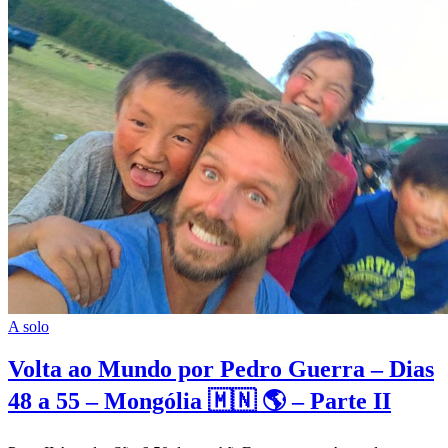
A solo
Volta ao Mundo por Pedro Guerra – Dias
48 a 55 – Mongólia 🇲🇳 🌎 – Parte II