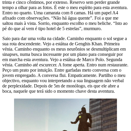
trinta e cinco cêntimos, por extenso. Reservo sem perder grande
tempo a olhar para as fotos. É este o meu espírito para esta aventura.
Entro no quarto. Uma camarata com 8 camas. Há um papel A4
afixado com observações. “Não há água quente”. Foi a que me
saltou mais à vista. Sorrio, enquanto escolho o meu beliche. “Isto ao
pé do que aí vem é tipo hotel de 5 estrelas”, murmuro.
Saio para dar uma volta na cidade. Caminho enquanto o sol segue a
sua rota descendente. Vejo a estátua de Genghis Khan. Primeira
vénia. Caminho enquanto os meus neurônios se desmultiplicam em
sinapses, numa busca incessante por um plano para conseguir por
em marcha esta aventura. Vejo a estátua de Marco Polo. Segunda
vénia. Caminho até escurecer. A fome aperta. Entro num restaurante.
Peço um prato por intuição. Entre garfadas meto conversa com o
jovem empregado. A conversa flui. Empaticamente. Partilho o meu
objectivo, enquanto vou interpretando a sua linguagem não verbal
de perplexidade. Depois de 5m de monólogo, eis que ele abre a
boca, naquele que terá sido o momento chave desta aventura.