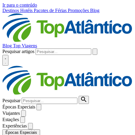
Ir para o conteúdo
Destinos
Hotéis
Pacotes de Férias
Promoções
Blog
Blog Top Viagens
Pesquisar artigos
Pesquisar
Épocas Especiais
Viajantes
Estações
Experiências
Épocas Especiais