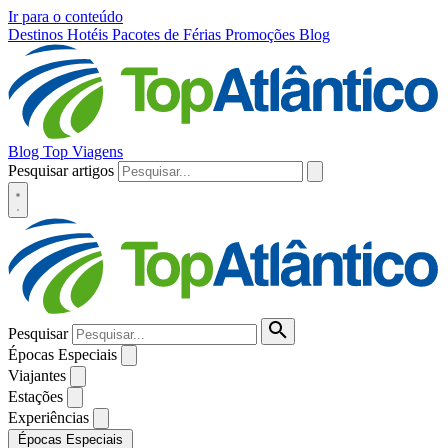
Ir para o conteúdo
Destinos
Hotéis
Pacotes de Férias
Promoções
Blog
Blog Top Viagens
Pesquisar artigos
Pesquisar
Épocas Especiais
Viajantes
Estações
Experiências
Épocas Especiais