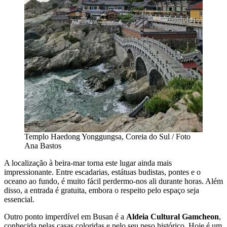
Templo Haedong Yonggungsa, Coreia do Sul / Foto
Ana Bastos
A localização à beira-mar torna este lugar ainda mais
impressionante. Entre escadarias, estátuas budistas, pontes e o
oceano ao fundo, é muito fácil perdermo-nos ali durante horas. Além
disso, a entrada é gratuita, embora o respeito pelo espaço seja
essencial.
Outro ponto imperdível em Busan é a
Aldeia Cultural Gamcheon
,
conhecida pelas casas coloridas e pelo seu peso histórico. Hoje é um