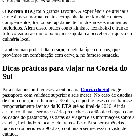
surpreender-nos pelos sabores únicos.
O
Korean BBQ
foi o grande favorito. A experiência de grelhar a
carne à mesa, normalmente acompanhada por kimchi e outros
complementos, tornou-se rapidamente um dos nossos momentos
preferidos. Além disso, pratos como kimbap, tteokbokki e frango
frito coreano são muito populares e ajudam a perceber a riqueza da
culinária local.
Também não podia faltar o
soju
, a bebida típica do país, que
provámos em combinação com cerveja, no famoso
somaek
.
Dicas práticas para viajar na Coreia do
Sul
Para cidadãos portugueses, a entrada na
Coreia do Sul
exige
passaporte com validade superior a seis meses. No caso de estadias
de curta duração, inferiores a 90 dias, os portugueses encontram-se
temporariamente isentos da
K-ETA
até ao final de 2026. Ainda
assim, continua a ser necessário preencher o cartão de chegada com
os dados do passaporte, as datas da viagem e as informações sobre a
estadia, incluindo o local onde iremos ficar. Para permanências
iguais ou superiores a 90 dias, continua a ser necessário visto de
entrada.