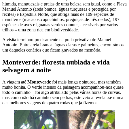
húmida, manguezais e praias de uma beleza sem igual, como a Playa
Manuel Antonio (areia branca, águas turquesas e protegida por
recifes) e Espadilla Norte, que abriga mais de 109 espécies de
mamíferos (macacos-capuchinhos, preguiças-de-três-dedos), 197
espécies de aves e iguanas verdes comuns, acessíveis por vários
trilhos – uma zona rica em biodiversidade.
A visita terminou precisamente na praia privativa de Manuel
Antonio. Entre areia branca, águas claras e palmeiras, encontrámos
um daqueles cenários que ficam gravados na memória.
Monteverde: floresta nublada e vida
selvagem à noite
A viagem até
Monteverde
foi mais longa e sinuosa, mas também
muito bonita. O verde intenso da paisagem acompanhou-nos quase
todo o caminho – foi algo atribulado pelas várias horas de curvas,
mas como não há caminho sem pedras, este veio a revelar-se numa
das melhores viagens de quatro rodas que já fizemos.