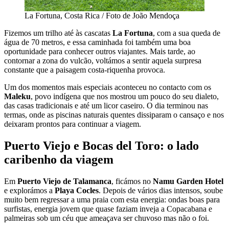
La Fortuna, Costa Rica / Foto de João Mendoça
Fizemos um trilho até às cascatas
La Fortuna
, com a sua queda de
água de 70 metros, e essa caminhada foi também uma boa
oportunidade para conhecer outros viajantes. Mais tarde, ao
contornar a zona do vulcão, voltámos a sentir aquela surpresa
constante que a paisagem costa-riquenha provoca.
Um dos momentos mais especiais aconteceu no contacto com os
Maleku
, povo indígena que nos mostrou um pouco do seu dialeto,
das casas tradicionais e até um licor caseiro. O dia terminou nas
termas, onde as piscinas naturais quentes dissiparam o cansaço e nos
deixaram prontos para continuar a viagem.
Puerto Viejo e Bocas del Toro: o lado
caribenho da viagem
Em
Puerto Viejo de Talamanca
, ficámos no
Namu Garden Hotel
e explorámos a
Playa Cocles
. Depois de vários dias intensos, soube
muito bem regressar a uma praia com esta energia: ondas boas para
surfistas, energia jovem que quase faziam inveja a Copacabana e
palmeiras sob um céu que ameaçava ser chuvoso mas não o foi.