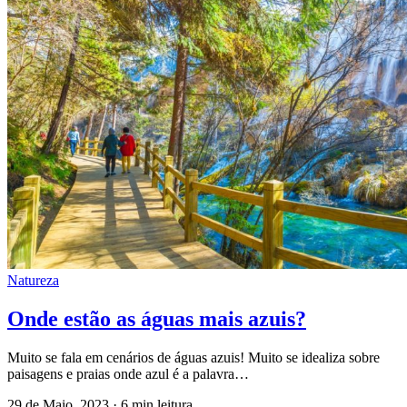
Natureza
Onde estão as águas mais azuis?
Muito se fala em cenários de águas azuis! Muito se idealiza sobre
paisagens e praias onde azul é a palavra…
29 de Maio, 2023
·
6 min leitura