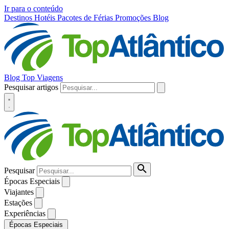
Ir para o conteúdo
Destinos
Hotéis
Pacotes de Férias
Promoções
Blog
Blog Top Viagens
Pesquisar artigos
Pesquisar
Épocas Especiais
Viajantes
Estações
Experiências
Épocas Especiais