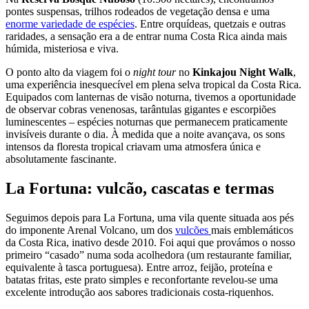
pontes suspensas, trilhos rodeados de vegetação densa e uma
enorme variedade de espécies
. Entre orquídeas, quetzais e outras
raridades, a sensação era a de entrar numa Costa Rica ainda mais
húmida, misteriosa e viva.
O ponto alto da viagem foi o
night tour
no
Kinkajou Night Walk
,
uma experiência inesquecível em plena selva tropical da Costa Rica.
Equipados com lanternas de visão noturna, tivemos a oportunidade
de observar cobras venenosas, tarântulas gigantes e escorpiões
luminescentes – espécies noturnas que permanecem praticamente
invisíveis durante o dia. À medida que a noite avançava, os sons
intensos da floresta tropical criavam uma atmosfera única e
absolutamente fascinante.
La Fortuna: vulcão, cascatas e termas
Seguimos depois para La Fortuna, uma vila quente situada aos pés
do imponente Arenal Volcano, um dos
vulcões
mais emblemáticos
da Costa Rica, inativo desde 2010. Foi aqui que provámos o nosso
primeiro “casado” numa soda acolhedora (um restaurante familiar,
equivalente à tasca portuguesa). Entre arroz, feijão, proteína e
batatas fritas, este prato simples e reconfortante revelou-se uma
excelente introdução aos sabores tradicionais costa-riquenhos.