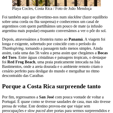
Playa Cocles, Costa Rica / Foto de João Mendoça
Foi também aqui que divertimo-nos num
slackline
(fazer equilíbrio
sobre uma corda ou fita suspensa) e conhecemos um casal de
argentinos com quem partilhámos um pouco de mate (a infusão
argentina mais popular) enquanto conversámos a ver o pôr do sol.
Depois, atravessámos a fronteira rumo ao
Panamá
. A viagem foi
longa e exigente, sobretudo por coincidir com o período do
Thanksgiving
, tornando a passagem tudo menos simples. Ainda
assim, cada uma das 5h valeu a pena assim que chegámos a
Bocas
del Toro
. Entre águas cristalinas e paisagens tropicais, o destaque
foi
Red Frog Beach
, uma praia praticamente intocada na Isla
Bastimentos, onde a areia dourada e o ambiente remoto criam o
cenário perfeito para desligar do mundo e mergulhar no ritmo
descontraído das Caraíbas
Porque a Costa Rica surpreende tanto
Por fim, regressamos a
San José
com pouca vontade de voltar a
Portugal. É quase como se tivesse saudades de casa, mas não tivesse
pressa de voltar. Este destino provou-me que viajar sem
preocupações e
slow paced
abre portas para sermos surpreendidos e