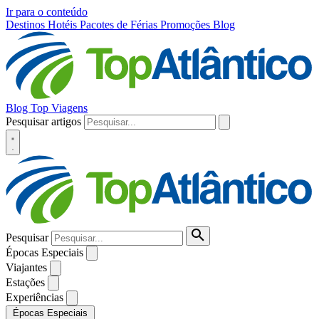
Ir para o conteúdo
Destinos
Hotéis
Pacotes de Férias
Promoções
Blog
Blog Top Viagens
Pesquisar artigos
Pesquisar
Épocas Especiais
Viajantes
Estações
Experiências
Épocas Especiais