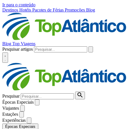
Ir para o conteúdo
Destinos
Hotéis
Pacotes de Férias
Promoções
Blog
Blog Top Viagens
Pesquisar artigos
Pesquisar
Épocas Especiais
Viajantes
Estações
Experiências
Épocas Especiais