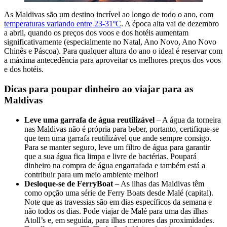
As Maldivas são um destino incrível ao longo de todo o ano, com
t
emperaturas variando entre 23-31ºC
. A época alta vai de dezembro
a abril, quando os preços dos voos e dos hotéis aumentam
significativamente (especialmente no Natal, Ano Novo, Ano Novo
Chinês e Páscoa). Para qualquer altura do ano o ideal é reservar com
a máxima antecedência para aproveitar os melhores preços dos voos
e dos hotéis.
Dicas para poupar dinheiro ao viajar para as
Maldivas
Leve uma garrafa de água reutilizável
– A água da torneira
nas Maldivas não é própria para beber, portanto, certifique-se
que tem uma garrafa reutilizável que ande sempre consigo.
Para se manter seguro, leve um filtro de água para garantir
que a sua água fica limpa e livre de bactérias. Poupará
dinheiro na compra de água engarrafada e também está a
contribuir para um meio ambiente melhor!
Desloque-se de FerryBoat
– As ilhas das Maldivas têm
como opção uma série de Ferry Boats desde Malé (capital).
Note que as travessias são em dias específicos da semana e
não todos os dias. Pode viajar de Malé para uma das ilhas
Atoll’s e, em seguida, para ilhas menores das proximidades.