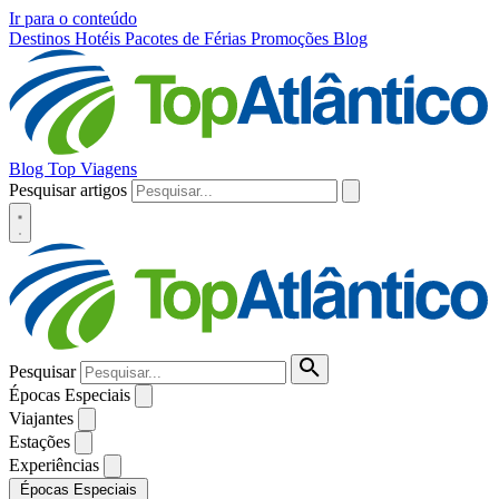
Ir para o conteúdo
Destinos
Hotéis
Pacotes de Férias
Promoções
Blog
Blog Top Viagens
Pesquisar artigos
Pesquisar
Épocas Especiais
Viajantes
Estações
Experiências
Épocas Especiais