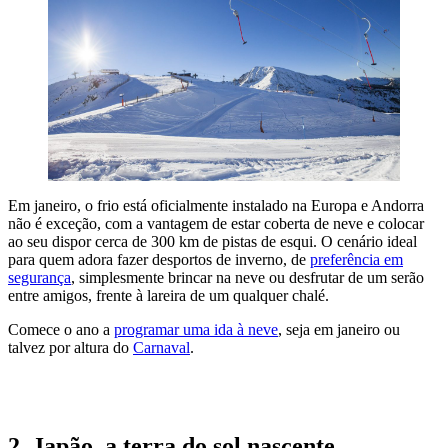
Em janeiro, o frio está oficialmente instalado na Europa e Andorra
não é exceção, com a vantagem de estar coberta de neve e colocar
ao seu dispor cerca de 300 km de pistas de esqui. O cenário ideal
para quem adora fazer desportos de inverno, de
preferência em
segurança
, simplesmente brincar na neve ou desfrutar de um serão
entre amigos, frente à lareira de um qualquer chalé.
Comece o ano a
programar uma ida à neve
, seja em janeiro ou
talvez por altura do
Carnaval
.
QUERO IR A ANDORRA
2. Japão, a terra do sol nascente