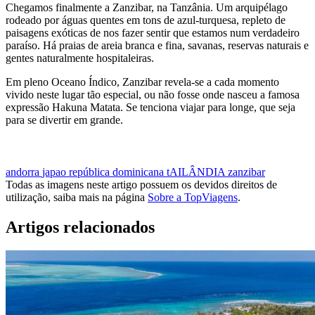
Chegamos finalmente a Zanzibar, na Tanzânia. Um arquipélago
rodeado por águas quentes em tons de azul-turquesa, repleto de
paisagens exóticas de nos fazer sentir que estamos num verdadeiro
paraíso. Há praias de areia branca e fina, savanas, reservas naturais e
gentes naturalmente hospitaleiras.
Em pleno Oceano Índico, Zanzibar revela-se a cada momento
vivido neste lugar tão especial, ou não fosse onde nasceu a famosa
expressão Hakuna Matata. Se tenciona viajar para longe, que seja
para se divertir em grande.
QUERO IR A ZANZIBAR
andorra
japao
república dominicana
tAILÂNDIA
zanzibar
Todas as imagens neste artigo possuem os devidos direitos de
utilização, saiba mais na página
Sobre a TopViagens
.
Artigos relacionados