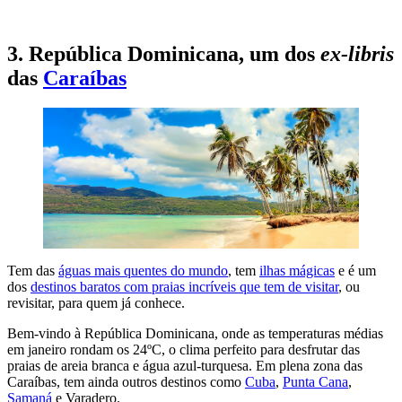
QUERO IR AO JAPÃO
3. República Dominicana, um dos
ex-libris
das
Caraíbas
Tem das
águas mais quentes do mundo
, tem
ilhas mágicas
e é um
dos
destinos baratos com praias incríveis que tem de visitar
, ou
revisitar, para quem já conhece.
Bem-vindo à República Dominicana, onde as temperaturas médias
em janeiro rondam os 24ºC, o clima perfeito para desfrutar das
praias de areia branca e água azul-turquesa. Em plena zona das
Caraíbas, tem ainda outros destinos como
Cuba
,
Punta Can
a
,
Samaná
e Varadero.