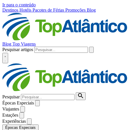
Ir para o conteúdo
Destinos
Hotéis
Pacotes de Férias
Promoções
Blog
Blog Top Viagens
Pesquisar artigos
Pesquisar
Épocas Especiais
Viajantes
Estações
Experiências
Épocas Especiais