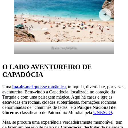
Praia em Antália
O LADO AVENTUREIRO DE
CAPADÓCIA
Uma
lua-de-mel
quer-se romântica
, tranquila, divertida e, por vezes,
aventureira. Bem-vindo a Capadócia, localizada no coração da
Turquia e com uma paisagem mágica. Aqui há casas e igrejas
escavadas em rochas, cidades subterrâneas, formações rochosas
denominadas de “chaminés de fadas” e o
Parque Nacional de
Göreme
, classificado de Património Mundial pela
UNESCO
.
Mas, se procura uma experiência verdadeiramente memorável, tem
de fazer um passeio de balão na
Capadócia
, desfrutar da paisagem