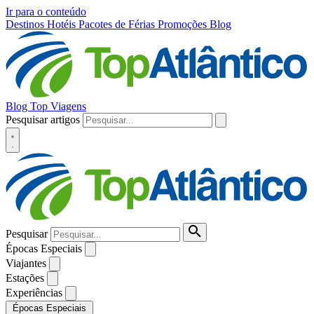
Ir para o conteúdo
Destinos
Hotéis
Pacotes de Férias
Promoções
Blog
Blog Top Viagens
Pesquisar artigos
Pesquisar
Épocas Especiais
Viajantes
Estações
Experiências
Épocas Especiais