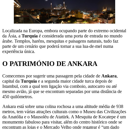
Localizada na Europa, embora ocupando parte do extremo ocidental
da Ásia, a
Turquia
é considerada uma porta de entrada no mundo
árabe. Templos, haréns, mesquitas e paisagens naturais, tudo faz
parte de um cenário que poderá tornar a sua lua-de-mel numa
experiência única.
O PATRIMÓNIO DE ANKARA
Comecemos por sugerir uma passagem pela cidade de
Ankara
,
capital da
Turquia
e a segunda maior cidade turca depois de
Istambul, com a qual tem ligação via comboio, autocarro ou até
mesmo avião, já que se encontram separadas por uma distância de
450 quilómetros.
Ankara está sobre uma colina rochosa a uma altitude média de 938
metros, tem várias atrações culturais como o Museu das Civilizações
da Anatólia e o Mausoléu de Atatürk. A Mesquita de Kocatepe é um
monumento fabuloso para visitar, além do centro histórico onde se
encontram as lojas e o Mercado Velho onde regatear é “um dado