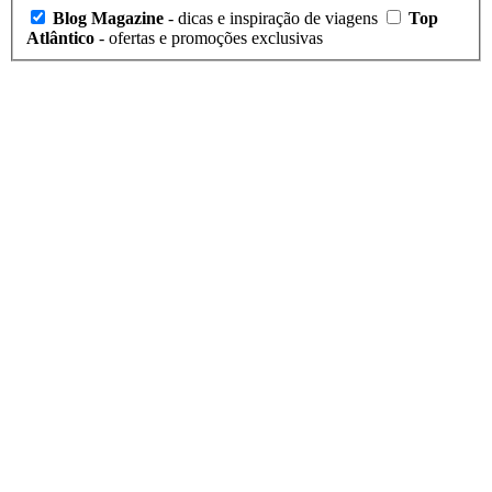
O mundo é imenso e repleto de locais maravilhosos. Neste artigo,
aventuramo-nos numa das mais difíceis missões: nomear os países
mais…
21 de Abril, 2026
·
21 min leitura
Newsletter
Inspiração para a sua próxima viagem e ofertas exclusivas,
diretamente no seu email. Escolha o que quer receber:
Endereço de email
Subscrever
Que newsletters quer receber?
Blog Magazine
- dicas e inspiração de viagens
Top
Atlântico
- ofertas e promoções exclusivas