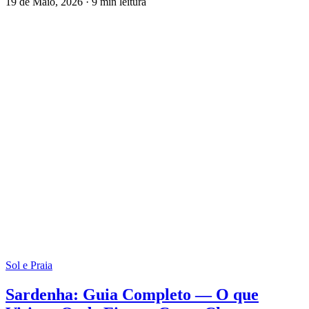
Sol e Praia
Caraíbas: Quais as Ilhas Mais Bonitas e
Como Escolher?
Qual é a melhor ilha das Caraíbas? Se tivermos de responder de
imediato, a República Dominicana é, para muitos viajantes,…
19 de Maio, 2026
·
9 min leitura