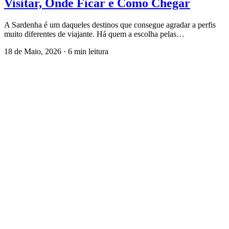
Sol e Praia
Sardenha: Guia Completo — O que
Visitar, Onde Ficar e Como Chegar
A Sardenha é um daqueles destinos que consegue agradar a perfis
muito diferentes de viajante. Há quem a escolha pelas…
18 de Maio, 2026
·
6 min leitura