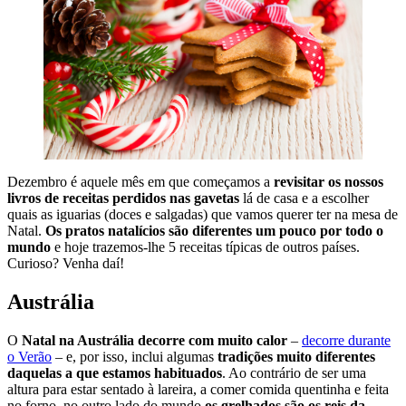
Dezembro é aquele mês em que começamos a
revisitar os nossos
livros de receitas perdidos nas gavetas
lá de casa e a escolher
quais as iguarias (doces e salgadas) que vamos querer ter na mesa de
Natal.
Os pratos natalícios são diferentes um pouco por todo o
mundo
e hoje trazemos-lhe 5 receitas típicas de outros países.
Curioso? Venha daí!
Austrália
O
Natal na Austrália decorre com muito calor
–
decorre durante
o Verão
– e, por isso, inclui algumas
tradições muito diferentes
daquelas a que estamos habituados
. Ao contrário de ser uma
altura para estar sentado à lareira, a comer comida quentinha e feita
no forno, no outro lado do mundo
os grelhados são os reis da