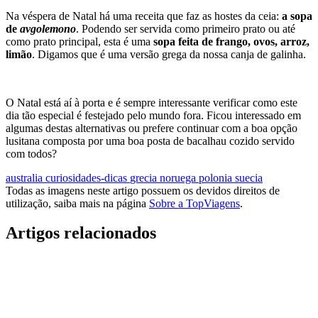
pedaços de bacon e puré de ervilha. Atrevia-se a provar esta iguaria?
Grécia
A gastronomia grega não passa despercebida em nenhum lugar do
mundo. Tendo as famosas
baklavas
como embaixadoras
(e não só,
claro) já ganhou um lugar no coração (e estômago) da população
mundial. Contudo, existem alguns pratos, maioritariamente servidos
no Natal que ainda não são tão conhecidos.
Na véspera de Natal há uma receita que faz as hostes da ceia:
a sopa
de
avgolemono
. Podendo ser servida como primeiro prato ou até
como prato principal, esta é uma
sopa feita de frango, ovos, arroz,
limão
. Digamos que é uma versão grega da nossa canja de galinha.
O Natal está aí à porta e é sempre interessante verificar como este
dia tão especial é festejado pelo mundo fora. Ficou interessado em
algumas destas alternativas ou prefere continuar com a boa opção
lusitana composta por uma boa posta de bacalhau cozido servido
com todos?