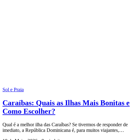
australia
curiosidades-dicas
grecia
noruega
polonia
suecia
Todas as imagens neste artigo possuem os devidos direitos de
utilização, saiba mais na página
Sobre a TopViagens
.
Artigos relacionados