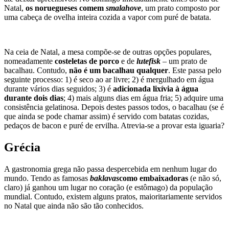
estrela principal da ceia de Natal dos polacos
– o que é bastante
curioso, sobretudo porque não a comem em praticamente mais
nenhuma altura do ano. Existem diversos pratos diferentes, mas
carpa acompanhada de molho de
sauerkraut
(repolho), cogumelos
secos, salada de vegetais e batatas é sem dúvida um dos mais
populares.
Noruega
Os noruegueses sabem ser felizes
e lá até as festividades começam
mais cedo. Contudo, a escolha gastronómica pode surpreender-nos e
até deixar apreensivos. No domingo imediatamente antes do dia de
Natal,
os noruegueses comem
smalahove
, um prato composto por
uma cabeça de ovelha inteira cozida a vapor com puré de batata.
Na ceia de Natal, a mesa compõe-se de outras opções populares,
nomeadamente
costeletas de porco
e de
lutefisk
– um prato de
bacalhau. Contudo,
não é um bacalhau qualquer
. Este passa pelo
seguinte processo: 1) é seco ao ar livre; 2) é mergulhado em água
durante vários dias seguidos; 3) é
adicionada lixívia à água
durante dois dias
; 4) mais alguns dias em água fria; 5) adquire uma
consistência gelatinosa. Depois destes passos todos, o bacalhau (se é
que ainda se pode chamar assim) é servido com batatas cozidas,