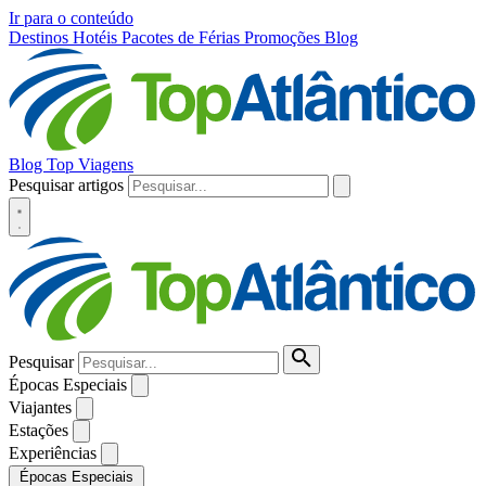
Ir para o conteúdo
Destinos
Hotéis
Pacotes de Férias
Promoções
Blog
Blog Top Viagens
Pesquisar artigos
Pesquisar
Épocas Especiais
Viajantes
Estações
Experiências
Épocas Especiais