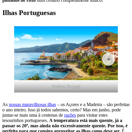
pintados de roxo
num cenário completamente idílico!
Ilhas Portuguesas
Madeira, Portugal
As
nossas maravilhosas ilhas
– os Açores e a Madeira – são perfeitas
o ano inteiro. Isso já todos sabemos, certo? Mas em junho, pode
juntar-se mais uma à centenas de
razões
para visitar estes
tesourinhos portugueses.
A temperatura está mais quente, já a
passar os 20º, mas ainda não excessivamente quente. Por isso, é
perfeita para que consiga aproveitar as ilhas como deve ser.
É