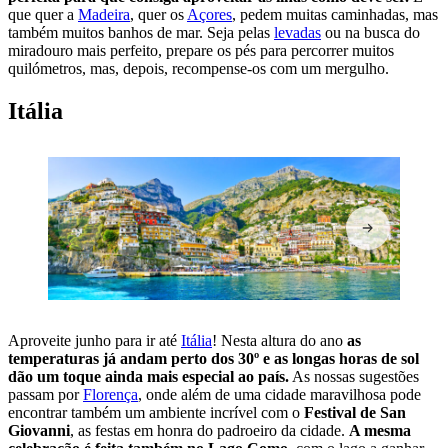
que quer a
Madeira
, quer os
Açores
, pedem muitas caminhadas, mas
também muitos banhos de mar. Seja pelas
levadas
ou na busca do
miradouro mais perfeito, prepare os pés para percorrer muitos
quilómetros, mas, depois, recompense-os com um mergulho.
Itália
Aproveite junho para ir até
Itália
! Nesta altura do ano
as
temperaturas já andam perto dos 30º e as longas horas de sol
dão um toque ainda mais especial ao país.
As nossas sugestões
passam por
Florença
, onde além de uma cidade maravilhosa pode
encontrar também um ambiente incrível com o
Festival de San
Giovanni
, as festas em honra do padroeiro da cidade.
A mesma