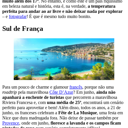
muito além dos 17º
. No entanto, e como este é um país riquíssimo
em beleza natural e história, esta é, na verdade,
a temperatura
perfeita para andar ao ar livre e não deixar nada por explorar
– e
fotografar
! É que é mesmo tudo muito bonito.
Sul de França
Para um pouco de charme e glamour
francês
, porque não uma
roadtrip
pela maravilhosa
Côte D’Azur
? Em junho,
ainda não
apanhará a enchente de turistas
que percorrem a maravilhosa
Riviera Francesa e, com
uma média de 25º
, encontrará um cenário
perfeito para aproveitar e bem! Além disso, todos os anos, a 21 de
junho, os franceses celebram a
Fête de La Musique
, uma festa em
Nice que dura madrugada fora. Não deixe de passar também por
Provence
, onde em junho,
floresce a lavanda e os campos ficam