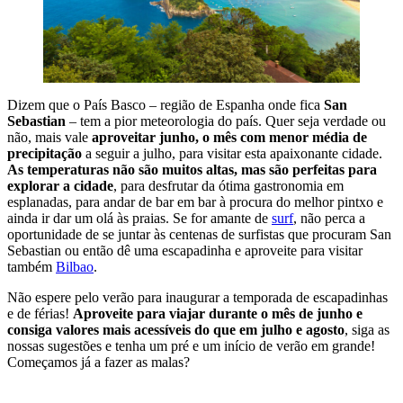
Dizem que o País Basco – região de Espanha onde fica
San
Sebastian
– tem a pior meteorologia do país. Quer seja verdade ou
não, mais vale
aproveitar junho, o mês com menor média de
precipitação
a seguir a julho, para visitar esta apaixonante cidade.
As temperaturas não são muitos altas, mas são perfeitas para
explorar a cidade
, para desfrutar da ótima gastronomia em
esplanadas, para andar de bar em bar à procura do melhor pintxo e
ainda ir dar um olá às praias. Se for amante de
surf
, não perca a
oportunidade de se juntar às centenas de surfistas que procuram San
Sebastian ou então dê uma escapadinha e aproveite para visitar
também
Bilbao
.
Não espere pelo verão para inaugurar a temporada de escapadinhas
e de férias!
Aproveite para viajar durante o mês de junho e
consiga valores mais acessíveis do que em julho e agosto
, siga as
nossas sugestões e tenha um pré e um início de verão em grande!
Começamos já a fazer as malas?
MARCAR VIAGEM PARA JUNHO