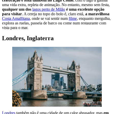
celebração é feita também no Lago Como
, com o lago a ganhar
uma vida extra, repleta de animação. No entanto, mesmo sem festa,
qualquer um dos
lagos perto de Milão
é uma excelente opção
para visitar
. A cereja no topo do bolo é, claro está,
a maravilhosa
Costa Amalfitana
, onde se vai sentir num
filme
, enquanto mergulha,
explora as ruelas, passeia de barco ou come num restaurante com
vista para o mar.
Londres, Inglaterra
Londres
também não é uma cidade de um calor abrasador, mas
em