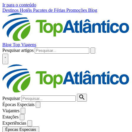
Ir para o conteúdo
Destinos
Hotéis
Pacotes de Férias
Promoções
Blog
Blog Top Viagens
Pesquisar artigos
Pesquisar
Épocas Especiais
Viajantes
Estações
Experiências
Épocas Especiais