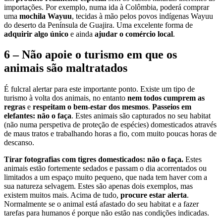
importações. Por exemplo, numa ida à Colômbia, poderá comprar
uma
mochila Wayuu
, tecidas à mão pelos povos indígenas Wayuu
do deserto da Península de Guajira. Uma excelente forma de
adquirir algo único
e ainda
ajudar o comércio local
.
6 – Não apoie o turismo em que os
animais são maltratados
É fulcral alertar para este importante ponto. Existe um tipo de
turismo à volta dos animais, no entanto
nem todos cumprem as
regras
e
respeitam o bem-estar dos mesmos
.
Passeios em
elefantes: não o faça
. Estes animais são capturados no seu habitat
(não numa perspetiva de proteção de espécies) domesticados através
de maus tratos e trabalhando horas a fio, com muito poucas horas de
descanso.
Tirar fotografias com tigres domesticados: não o faça.
Estes
animais estão fortemente sedados e passam o dia acorrentados ou
limitados a um espaço muito pequeno, que nada tem haver com a
sua natureza selvagem. Estes são apenas dois exemplos, mas
existem muitos mais. Acima de tudo,
procure estar alerta
.
Normalmente se o animal está afastado do seu habitat e a fazer
tarefas para humanos é porque não estão nas condições indicadas.