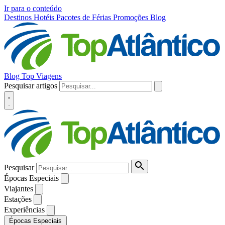
Ir para o conteúdo
Destinos
Hotéis
Pacotes de Férias
Promoções
Blog
Blog Top Viagens
Pesquisar artigos
Pesquisar
Épocas Especiais
Viajantes
Estações
Experiências
Épocas Especiais