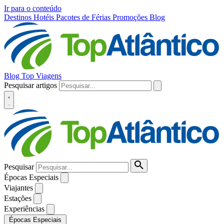
Ir para o conteúdo
Destinos
Hotéis
Pacotes de Férias
Promoções
Blog
Blog Top Viagens
Pesquisar artigos
Pesquisar
Épocas Especiais
Viajantes
Estações
Experiências
Épocas Especiais