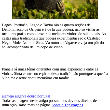
Lagos, Portimão, Lagoa e Tavira são as quatro regiões de
Denominação de Origem e é de lá que poderá, não só visitar as
melhores praias como provar os melhores vinhos do sul do país. As
castas mais tradicionais que poderá experimentar são o Castelão,
Negra Mole, Arinto e Síria. Vá rumo ao Algarve e veja um pôr do
sol acompanhado de um copo de vinho.
QUERO DESCOBRIR O ALGARVE
Planeie já umas férias diferentes com uma experiência entre as
vinhas. Sinta e entre no espírito desta tradição tão portuguesa que é a
Vindima e retire daqui memórias em família.
VINDIMA COM A TOP ATLÂNTICO
alentejo
algarve
douro
portugal
Todas as imagens neste artigo possuem os devidos direitos de
utilização, saiba mais na página
Sobre a TopViagens
.