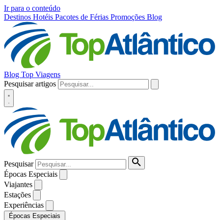
Ir para o conteúdo
Destinos
Hotéis
Pacotes de Férias
Promoções
Blog
Blog Top Viagens
Pesquisar artigos
Pesquisar
Épocas Especiais
Viajantes
Estações
Experiências
Épocas Especiais