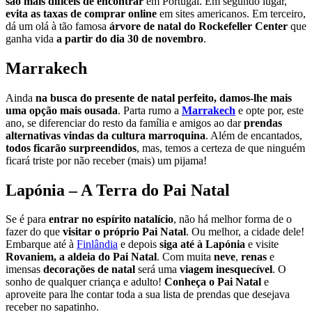
são mais difíceis de encontrar
em Portugal. Em segundo lugar,
evita as taxas de comprar online
em sites americanos. Em terceiro,
dá um olá à tão famosa
árvore de natal do Rockefeller Center
que
ganha vida
a partir do dia 30 de novembro
.
Marrakech
Ainda
na busca do presente de natal perfeito, damos-lhe mais
uma opção mais ousada
. Parta rumo a
Marrakech
e opte por, este
ano, se diferenciar do resto da família e amigos ao dar
prendas
alternativas vindas da cultura marroquina
. Além de encantados,
todos ficarão surpreendidos
, mas, temos a certeza de que ninguém
ficará triste por não receber (mais) um pijama!
Lapónia – A Terra do Pai Natal
Se é para
entrar no espírito natalício
, não há melhor forma de o
fazer do que
visitar o próprio Pai Natal
. Ou melhor, a cidade dele!
Embarque até à
Finlândia
e depois
siga até à Lapónia
e visite
Rovaniem, a aldeia do Pai Natal
. Com muita
neve
,
renas
e
imensas
decorações de natal
será uma
viagem inesquecível
. O
sonho de qualquer criança e adulto!
Conheça o Pai Natal
e
aproveite para lhe contar toda a sua lista de prendas que desejava
receber no sapatinho.