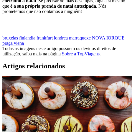
cheirinho a natal
. Se precisar de mais desculpas, diga a si mesmo
que
é a sua própria prenda de natal antecipada
. Nós
prometemos que não contamos a ninguém!
MARCAR VIAGEM EM DEZEMBRO
bruxelas
finlandia
frankfurt
londrea
marraquexe
NOVA IORQUE
praga
viena
Todas as imagens neste artigo possuem os devidos direitos de
utilização, saiba mais na página
Sobre a TopViagens
.
Artigos relacionados