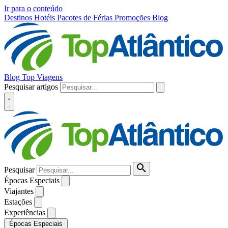
Ir para o conteúdo
Destinos
Hotéis
Pacotes de Férias
Promoções
Blog
Blog Top Viagens
Pesquisar artigos
Pesquisar
Épocas Especiais
Viajantes
Estações
Experiências
Épocas Especiais