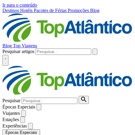
Ir para o conteúdo
Destinos
Hotéis
Pacotes de Férias
Promoções
Blog
Blog Top Viagens
Pesquisar artigos
Pesquisar
Épocas Especiais
Viajantes
Estações
Experiências
Épocas Especiais