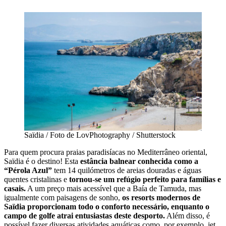
Saïdia / Foto de LovPhotography / Shutterstock
Para quem procura praias paradisíacas no Mediterrâneo oriental,
Saïdia é o destino! Esta
estância balnear conhecida como a
“Pérola Azul”
tem 14 quilómetros de areias douradas e águas
quentes cristalinas e
tornou-se um refúgio perfeito para famílias e
casais.
A um preço mais acessível que a Baía de Tamuda, mas
igualmente com paisagens de sonho,
os resorts modernos de
Saïdia proporcionam todo o conforto necessário, enquanto o
campo de golfe atrai entusiastas deste desporto.
Além disso, é
possível fazer diversas atividades aquáticas como, por exemplo, jet