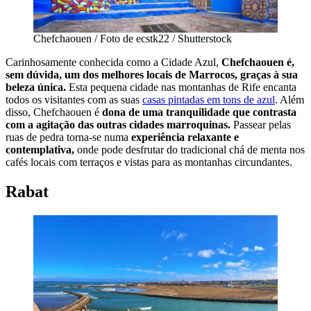
Chefchaouen / Foto de ecstk22 / Shutterstock
Carinhosamente conhecida como a Cidade Azul,
Chefchaouen é,
sem dúvida, um dos melhores locais de Marrocos, graças à sua
beleza única.
Esta pequena cidade nas montanhas de Rife encanta
todos os visitantes com as suas
casas pintadas em tons de azul
. Além
disso, Chefchaouen é
dona de uma tranquilidade que contrasta
com a agitação das outras cidades marroquinas.
Passear pelas
ruas de pedra torna-se numa
experiência relaxante e
contemplativa,
onde pode desfrutar do tradicional chá de menta nos
cafés locais com terraços e vistas para as montanhas circundantes.
Rabat