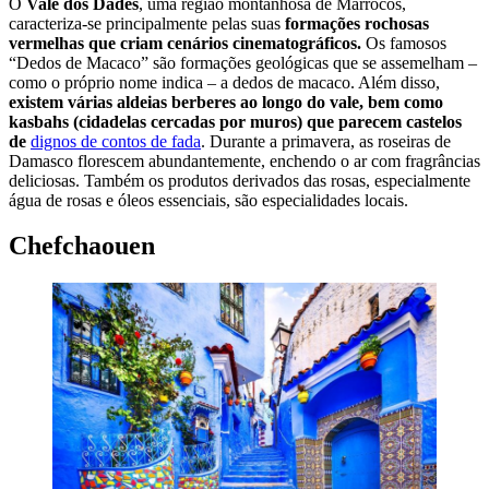
O
Vale dos Dades
, uma região montanhosa de Marrocos,
caracteriza-se principalmente pelas suas
formações rochosas
vermelhas que criam cenários cinematográficos.
Os famosos
“Dedos de Macaco” são formações geológicas que se assemelham –
como o próprio nome indica – a dedos de macaco. Além disso,
existem várias aldeias berberes ao longo do vale, bem como
kasbahs (cidadelas cercadas por muros) que parecem castelos
de
dignos de contos de fada
. Durante a primavera, as roseiras de
Damasco florescem abundantemente, enchendo o ar com fragrâncias
deliciosas. Também os produtos derivados das rosas, especialmente
água de rosas e óleos essenciais, são especialidades locais.
Chefchaouen