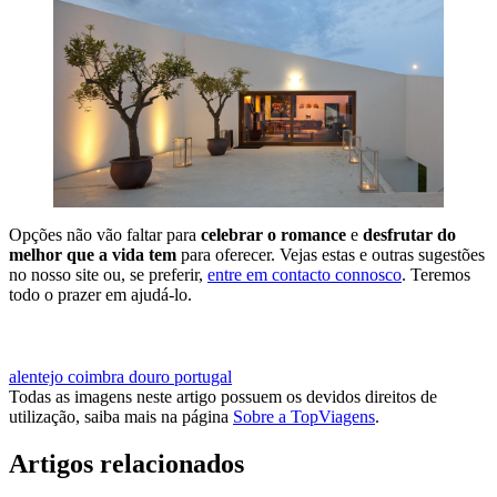
Opções não vão faltar para
celebrar o romance
e
desfrutar do
melhor que a vida tem
para oferecer. Vejas estas e outras sugestões
no nosso site ou, se preferir,
entre em contacto connosco
. Teremos
todo o prazer em ajudá-lo.
VER ESCAPADINHAS ROMÂNTICAS
alentejo
coimbra
douro
portugal
Todas as imagens neste artigo possuem os devidos direitos de
utilização, saiba mais na página
Sobre a TopViagens
.
Artigos relacionados