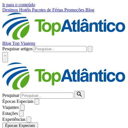
Ir para o conteúdo
Destinos
Hotéis
Pacotes de Férias
Promoções
Blog
Blog Top Viagens
Pesquisar artigos
Pesquisar
Épocas Especiais
Viajantes
Estações
Experiências
Épocas Especiais