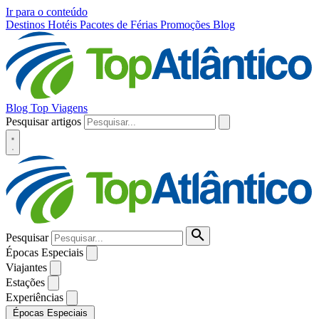
Ir para o conteúdo
Destinos
Hotéis
Pacotes de Férias
Promoções
Blog
Blog Top Viagens
Pesquisar artigos
Pesquisar
Épocas Especiais
Viajantes
Estações
Experiências
Épocas Especiais