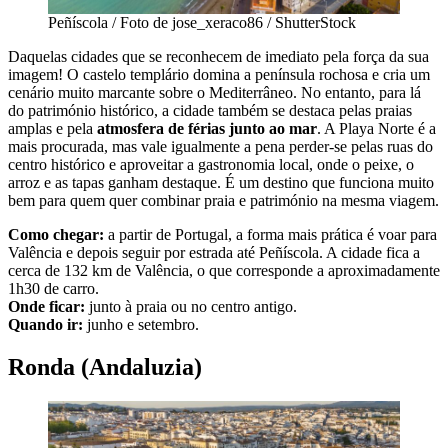
Peñíscola / Foto de jose_xeraco86 / ShutterStock
Daquelas cidades que se reconhecem de imediato pela força da sua
imagem! O castelo templário domina a península rochosa e cria um
cenário muito marcante sobre o Mediterrâneo. No entanto, para lá
do património histórico, a cidade também se destaca pelas praias
amplas e pela
atmosfera de férias junto ao mar
. A Playa Norte é a
mais procurada, mas vale igualmente a pena perder-se pelas ruas do
centro histórico e aproveitar a gastronomia local, onde o peixe, o
arroz e as tapas ganham destaque. É um destino que funciona muito
bem para quem quer combinar praia e património na mesma viagem.
Como chegar:
a partir de Portugal, a forma mais prática é voar para
Valência e depois seguir por estrada até Peñíscola. A cidade fica a
cerca de 132 km de Valência, o que corresponde a aproximadamente
1h30 de carro.
Onde ficar:
junto à praia ou no centro antigo.
Quando ir:
junho e setembro.
Ronda (Andaluzia)