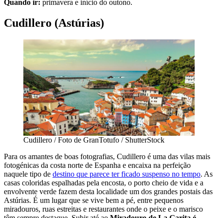
Quando ir:
primavera e início do outono.
Cudillero (Astúrias)
Cudillero / Foto de GranTotufo / ShutterStock
Para os amantes de boas fotografias, Cudillero é uma das vilas mais
fotogénicas da costa norte de Espanha e encaixa na perfeição
naquele tipo de
destino que parece ter ficado suspenso no tempo
. As
casas coloridas espalhadas pela encosta, o porto cheio de vida e a
envolvente verde fazem desta localidade um dos grandes postais das
Astúrias. É um lugar que se vive bem a pé, entre pequenos
miradouros, ruas estreitas e restaurantes onde o peixe e o marisco
têm sempre destaque. Subir até ao
Miradouro de La Garita é