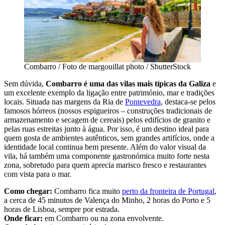
Combarro / Foto de margouillat photo / ShutterStock
Sem dúvida,
Combarro é uma das vilas mais típicas da Galiza
e
um excelente exemplo da ligação entre património, mar e tradições
locais. Situada nas margens da Ria de
Pontevedra
, destaca-se pelos
famosos hórreos (nossos espigueiros – construções tradicionais de
armazenamento e secagem de cereais) pelos edifícios de granito e
pelas ruas estreitas junto à água. Por isso, é um destino ideal para
quem gosta de ambientes autênticos, sem grandes artifícios, onde a
identidade local continua bem presente. Além do valor visual da
vila, há também uma componente gastronómica muito forte nesta
zona, sobretudo para quem aprecia marisco fresco e restaurantes
com vista para o mar.
Como chegar:
Combarro fica muito
perto da fronteira de Portugal
,
a cerca de 45 minutos de Valença do Minho, 2 horas do Porto e 5
horas de Lisboa, sempre por estrada.
Onde ficar:
em Combarro ou na zona envolvente.