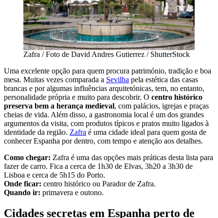
Zafra / Foto de David Andres Gutierrez / ShutterStock
Uma excelente opção para quem procura património, tradição e boa
mesa. Muitas vezes comparada a
Sevilha
pela estética das casas
brancas e por algumas influências arquitetónicas, tem, no entanto,
personalidade própria e muito para descobrir. O
centro histórico
preserva bem a herança medieval
, com palácios, igrejas e praças
cheias de vida. Além disso, a gastronomia local é um dos grandes
argumentos da visita, com produtos típicos e pratos muito ligados à
identidade da região.
Zafra
é uma cidade ideal para quem gosta de
conhecer Espanha por dentro, com tempo e atenção aos detalhes.
Como chegar:
Zafra é uma das opções mais práticas desta lista para
fazer de carro. Fica a cerca de 1h30 de Elvas, 3h20 a 3h30 de
Lisboa e cerca de 5h15 do Porto.
Onde ficar:
centro histórico ou Parador de Zafra.
Quando ir:
primavera e outono.
Cidades secretas em Espanha perto de