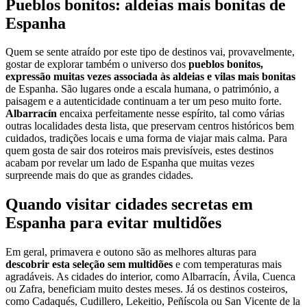
Pueblos bonitos: aldeias mais bonitas de
Espanha
Quem se sente atraído por este tipo de destinos vai, provavelmente,
gostar de explorar também o universo dos
pueblos bonitos,
expressão muitas vezes associada às aldeias e vilas mais bonitas
de Espanha. São lugares onde a escala humana, o património, a
paisagem e a autenticidade continuam a ter um peso muito forte.
Albarracín
encaixa perfeitamente nesse espírito, tal como várias
outras localidades desta lista, que preservam centros históricos bem
cuidados, tradições locais e uma forma de viajar mais calma. Para
quem gosta de sair dos roteiros mais previsíveis, estes destinos
acabam por revelar um lado de Espanha que muitas vezes
surpreende mais do que as grandes cidades.
Quando visitar cidades secretas em
Espanha para evitar multidões
Em geral, primavera e outono são as melhores alturas para
descobrir esta seleção sem multidões
e com temperaturas mais
agradáveis. As cidades do interior, como Albarracín, Ávila, Cuenca
ou Zafra, beneficiam muito destes meses. Já os destinos costeiros,
como Cadaqués, Cudillero, Lekeitio, Peñíscola ou San Vicente de la