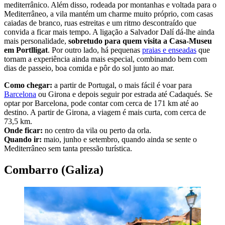
mediterrânico. Além disso, rodeada por montanhas e voltada para o
Mediterrâneo, a vila mantém um charme muito próprio, com casas
caiadas de branco, ruas estreitas e um ritmo descontraído que
convida a ficar mais tempo. A ligação a Salvador Dalí dá-lhe ainda
mais personalidade,
sobretudo para quem visita a Casa-Museu
em Portlligat
. Por outro lado, há pequenas
praias e enseadas
que
tornam a experiência ainda mais especial, combinando bem com
dias de passeio, boa comida e pôr do sol junto ao mar.
Como chegar:
a partir de Portugal, o mais fácil é voar para
Barcelona
ou Girona e depois seguir por estrada até Cadaqués. Se
optar por Barcelona, pode contar com cerca de 171 km até ao
destino. A partir de Girona, a viagem é mais curta, com cerca de
73,5 km.
Onde ficar:
no centro da vila ou perto da orla.
Quando ir:
maio, junho e setembro, quando ainda se sente o
Mediterrâneo sem tanta pressão turística.
Combarro (Galiza)