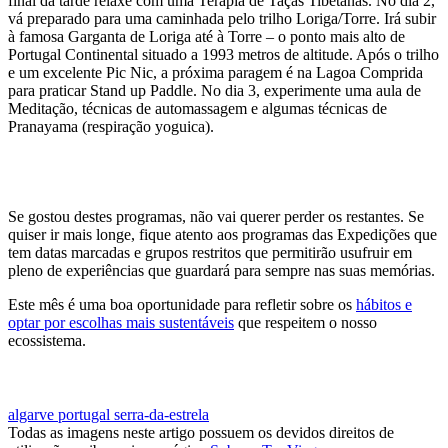
final da tarde relaxe com uma Terapia de Taças Tibetanas. No dia 2,
vá preparado para uma caminhada pelo trilho Loriga/Torre. Irá subir
à famosa Garganta de Loriga até à Torre – o ponto mais alto de
Portugal Continental situado a 1993 metros de altitude. Após o trilho
e um excelente Pic Nic, a próxima paragem é na Lagoa Comprida
para praticar Stand up Paddle. No dia 3, experimente uma aula de
Meditação, técnicas de automassagem e algumas técnicas de
Pranayama (respiração yoguica).
ESCAPADINHA À SERRA DA ESTRELA
Se gostou destes programas, não vai querer perder os restantes. Se
quiser ir mais longe, fique atento aos programas das Expedições que
tem datas marcadas e grupos restritos que permitirão usufruir em
pleno de experiências que guardará para sempre nas suas memórias.
Este mês é uma boa oportunidade para refletir sobre os
hábitos e
optar por escolhas mais sustentáveis
que respeitem o nosso
ecossistema.
MARCAR FÉRIAS SUSTENTÁVEIS
algarve
portugal
serra-da-estrela
Todas as imagens neste artigo possuem os devidos direitos de