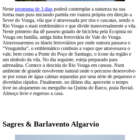
Neste
programa de 3 dias
poderá contemplar a natureza na sua
forma mais pura iniciando partida em viatura própria em direção a
Sever do Vouga, vila que é atravessada por rios e cascatas, sendo o
Rio Vouga o mais emblemático e que divide transversalmente a vila.
Neste primeiro dia dê passeio guiado de bicicleta pela Ecopista no
Vouga em família, antiga linha ferroviária do Vale do Vouga.
Atravessaremos os túneis ferroviários por onde outrora passava o
“Vouguinha”, o emblemático comboio a vapor que atravessava o
vale, bem como a Ponte do Poço de Santiago, o ícone da região e
um símbolo da vila. No dia seguinte, esteja preparado para
adrenalina. Comece a descida do Rio Vouga em canoas. Num
ambiente de grande envolvente natural onde o percurso desenvolve-
se por zonas de água calmas separadas por uma série de pequenos e
divertidos rápidos. Finalmente, no último dia, aproveite o tempo
livre no alojamento ou mergulho na Quinta do Barco, praia fluvial.
Almoço livre e regresso a casa.​
ESCAPADINHA A SEVER DO VOUGA
Sagres & Barlavento Algarvio