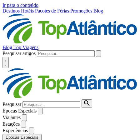
Ir para o conteúdo
Destinos
Hotéis
Pacotes de Férias
Promoções
Blog
Blog Top Viagens
Pesquisar artigos
Pesquisar
Épocas Especiais
Viajantes
Estações
Experiências
Épocas Especiais