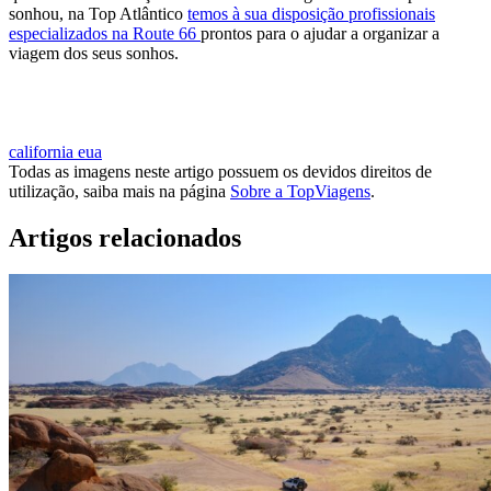
sonhou, na Top Atlântico
temos à sua disposição profissionais
especializados na Route 66
prontos para o ajudar a organizar a
viagem dos seus sonhos.
PEDIR AJUDA A UM ESPECIALISTA
california
eua
Todas as imagens neste artigo possuem os devidos direitos de
utilização, saiba mais na página
Sobre a TopViagens
.
Artigos relacionados