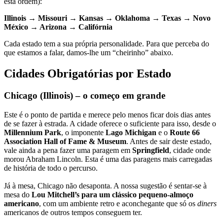
esta ordem):
Illinois → Missouri → Kansas → Oklahoma → Texas → Novo
México → Arizona → Califórnia
Cada estado tem a sua própria personalidade. Para que perceba do
que estamos a falar, damos-lhe um “cheirinho” abaixo.
Cidades Obrigatórias por Estado
Chicago (Illinois) – o começo em grande
Este é o ponto de partida e merece pelo menos ficar dois dias antes
de se fazer à estrada. A cidade oferece o suficiente para isso, desde o
Millennium Park
, o imponente
Lago Michigan
e o
Route 66
Association Hall of Fame & Museum
. Antes de sair deste estado,
vale ainda a pena fazer uma paragem em
Springfield
, cidade onde
morou Abraham Lincoln. Esta é uma das paragens mais carregadas
de história de todo o percurso.
Já à mesa, Chicago não desaponta. A nossa sugestão é sentar-se à
mesa do
Lou Mitchell’s para um clássico pequeno-almoço
americano
, com um ambiente retro e aconchegante que só os
diners
americanos de outros tempos conseguem ter.