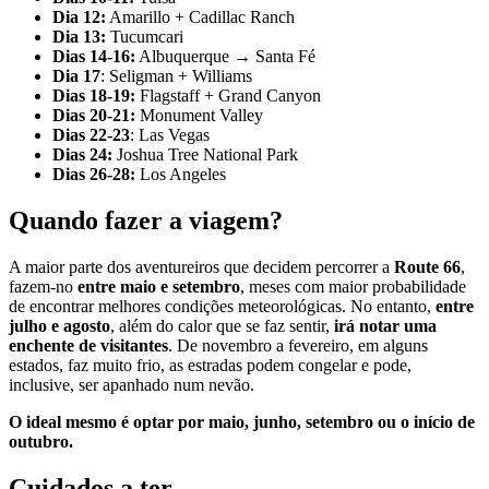
Dia 12:
Amarillo + Cadillac Ranch
Dia 13:
Tucumcari
Dias 14-16:
Albuquerque → Santa Fé
Dia 17
: Seligman + Williams
Dias 18-19:
Flagstaff + Grand Canyon
Dias 20-21:
Monument Valley
Dias 22-23
: Las Vegas
Dias 24:
Joshua Tree National Park
Dias 26-28:
Los Angeles
Quando
fazer
a viagem?
A maior parte dos aventureiros que decidem percorrer a
Route 66
,
fazem-no
entre maio e setembro
, meses com maior probabilidade
de encontrar melhores condições meteorológicas. No entanto,
entre
julho e agosto
, além do calor que se faz sentir,
irá notar uma
enchente de visitantes
. De novembro a fevereiro, em alguns
estados, faz muito frio, as estradas podem congelar e pode,
inclusive, ser apanhado num nevão.
O ideal mesmo é optar por maio, junho, setembro ou o início de
outubro.
Cuidados a ter