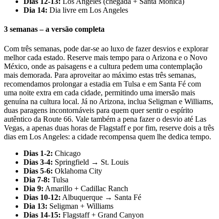
Dias 12-13:
Los Angeles (chegada + Santa Monica)
Dia 14:
Dia livre em Los Angeles
3 semanas – a versão completa
Com três semanas, pode dar-se ao luxo de fazer desvios e explorar
melhor cada estado. Reserve mais tempo para o Arizona e o Novo
México, onde as paisagens e a cultura pedem uma contemplação
mais demorada. Para aproveitar ao máximo estas três semanas,
recomendamos prolongar a estadia em Tulsa e em Santa Fé com
uma noite extra em cada cidade, permitindo uma imersão mais
genuína na cultura local. Já no Arizona, inclua Seligman e Williams,
duas paragens incontornáveis para quem quer sentir o espírito
autêntico da Route 66. Vale também a pena fazer o desvio até Las
Vegas, a apenas duas horas de Flagstaff e por fim, reserve dois a três
dias em Los Angeles: a cidade recompensa quem lhe dedica tempo.
Dias 1-2:
Chicago
Dias 3-4:
Springfield → St. Louis
Dias 5-6:
Oklahoma City
Dia 7-8:
Tulsa
Dia 9:
Amarillo + Cadillac Ranch
Dias 10-12:
Albuquerque → Santa Fé
Dia 13:
Seligman + Williams
Dias 14-15:
Flagstaff + Grand Canyon