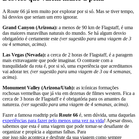
A Route 66 já tem muito por explorar por si só. Mas se tiver tempo,
há desvios que seriam um erro ignorar.
Grand Canyon (Arizona):
a menos de 90 km de Flagstaff, é uma
das maiores maravilhas naturais do mundo. Se há algum desvio
obrigatório é certamente este
(ver sugestão para uma viagem de 3
ou 4 semanas, acima)
.
Las Vegas (Nevada):
a cerca de 2 horas de Flagstaff, é a paragem
mais extravagante que pode imaginar. O contraste com a
tranquilidade da rota é, por si só, uma experiência que acreditamos
vai adorar ter.
(ver sugestão para uma viagem de 3 ou 4 semanas,
acima)
.
Monument Valley (Arizona/Utah):
as icónicas formações
rochosas vermelhas que já viu em dezenas de filmes western. Fica a
cerca de 3 horas de Flagstaff e é obrigatória para os amantes da
natureza.
(ver sugestão para uma viagem
de
4 semanas, acima)
.
Fazer a famosa roadtrip pela
Route 66
é, sem dúvida, uma daquelas
experiências para fazer pelo menos uma vez na vida
! Apesar disso,
sabemos que esta é uma viagem que pode tornar-se desafiante de
organizar e propícia a algumas falhas. Para
que isso não aconteça e desfrute da sua viagem como sempre