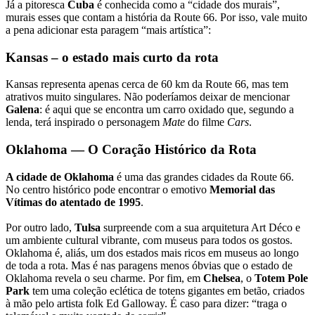
Já a pitoresca
Cuba
é conhecida como a “cidade dos murais”,
murais esses que contam a história da Route 66. Por isso, vale muito
a pena adicionar esta paragem “mais artística”:
Kansas – o estado mais curto da rota
Kansas representa apenas cerca de 60 km da Route 66, mas tem
atrativos muito singulares. Não poderíamos deixar de mencionar
Galena
: é aqui que se encontra um carro oxidado que, segundo a
lenda, terá inspirado o personagem
Mate
do filme
Cars
.
Oklahoma — O Coração Histórico da Rota
A cidade de Oklahoma
é uma das grandes cidades da Route 66.
No centro histórico pode encontrar o emotivo
Memorial das
Vítimas do atentado de 1995
.
Por outro lado,
Tulsa
surpreende com a sua arquitetura Art Déco e
um ambiente cultural vibrante, com museus para todos os gostos.
Oklahoma é, aliás, um dos estados mais ricos em museus ao longo
de toda a rota. Mas é nas paragens menos óbvias que o estado de
Oklahoma revela o seu charme. Por fim, em
Chelsea
, o
Totem Pole
Park
tem uma coleção eclética de totens gigantes em betão, criados
à mão pelo artista folk Ed Galloway. É caso para dizer: “traga o