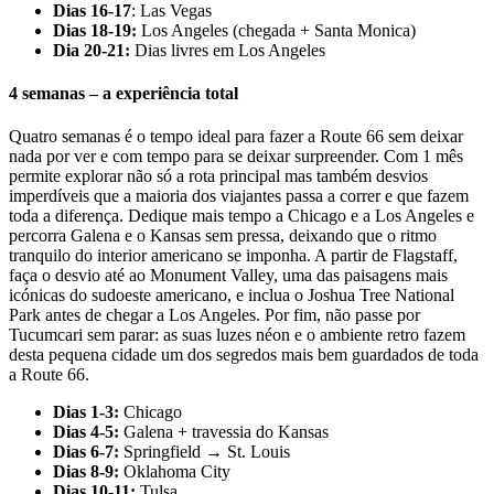
Dias 16-17
: Las Vegas
Dias 18-19:
Los Angeles (chegada + Santa Monica)
Dia 20-21:
Dias livres em Los Angeles
4 semanas – a experiência total
Quatro semanas é o tempo ideal para fazer a Route 66 sem deixar
nada por ver e com tempo para se deixar surpreender. Com 1 mês
permite explorar não só a rota principal mas também desvios
imperdíveis que a maioria dos viajantes passa a correr e que fazem
toda a diferença. Dedique mais tempo a Chicago e a Los Angeles e
percorra Galena e o Kansas sem pressa, deixando que o ritmo
tranquilo do interior americano se imponha. A partir de Flagstaff,
faça o desvio até ao Monument Valley, uma das paisagens mais
icónicas do sudoeste americano, e inclua o Joshua Tree National
Park antes de chegar a Los Angeles. Por fim, não passe por
Tucumcari sem parar: as suas luzes néon e o ambiente retro fazem
desta pequena cidade um dos segredos mais bem guardados de toda
a Route 66.
Dias 1-3:
Chicago
Dias 4-5:
Galena + travessia do Kansas
Dias 6-7:
Springfield → St. Louis
Dias 8-9:
Oklahoma City
Dias 10-11:
Tulsa