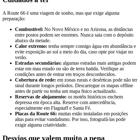
A Route 66 é uma viagem de sonho, mas que exige alguma
preparação:
Combustível:
No Novo México e no Arizona, as distâncias
entre postos podem ser enormes. Nunca saia com o depósito
abaixo da metade.
Calor extremo:
tenha sempre consigo água em abundância e
evite exposição ao sol a meio do dia, caso opte por viajar no
verão.
Estradas secundárias:
algumas estradas mais antigas podem
estar em mau estado ou são de terra batida. Verifique as
condições antes de entrar em troços desconhecidos.
Cobertura de rede:
em zonas rurais e desérticas pode não ter
sinal durante longos períodos. Descarregue os mapas offline
antes de partir ou tenha um mapa fisico actualizado.
Reservas de alojamento:
os motéis históricos enchem
depressa em época alta. Reserve com antecedência,
especialmente em Flagstaff e Santa Fé.
Placas da Route 66:
muitas estão instaladas em posições
altas para evitar vandalismo. Por isso, fotografá-las pode
exigir alguma criatividade.
Desvios que valem muito a pena