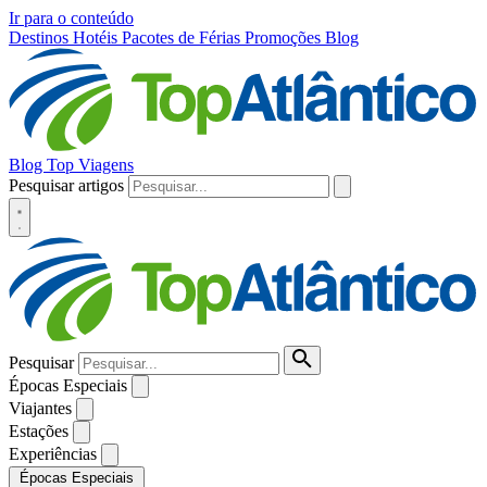
Ir para o conteúdo
Destinos
Hotéis
Pacotes de Férias
Promoções
Blog
Blog Top Viagens
Pesquisar artigos
Pesquisar
Épocas Especiais
Viajantes
Estações
Experiências
Épocas Especiais