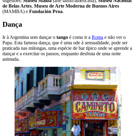
sugestões:
Museu Malba
(arte latino-americana),
Museu Nacional
de Belas Artes
,
Museu de Arte Moderna de Buenos Aires
(MAMBA) e
Fundación Proa
.
Dança
Ir à Argentina sem dançar o
tango
é como ir a
Roma
e não ver o
Papa. Esta famosa dança, que é uma ode à sensualidade, pode ser
praticada nas milongas, uma espécie de bar típico onde se aprende a
dançar e a exercitar os passos, enquanto desfruta de uma noite
animada.