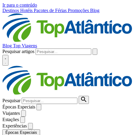
Ir para o conteúdo
Destinos
Hotéis
Pacotes de Férias
Promoções
Blog
Blog Top Viagens
Pesquisar artigos
Pesquisar
Épocas Especiais
Viajantes
Estações
Experiências
Épocas Especiais