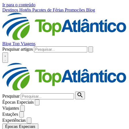
Ir para o conteúdo
Destinos
Hotéis
Pacotes de Férias
Promoções
Blog
Blog Top Viagens
Pesquisar artigos
Pesquisar
Épocas Especiais
Viajantes
Estações
Experiências
Épocas Especiais