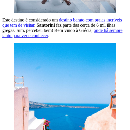
Este destino é considerado um
destino barato com praias incríveis
que tem de visitar
.
Santorini
faz parte das cerca de 6 mil ilhas
gregas. Sim, percebeu bem! Bem-vindo à Grécia,
onde há sempre
tanto para ver e conhecer
.