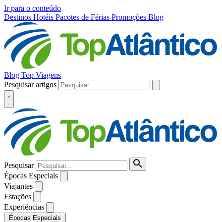
Ir para o conteúdo
Destinos
Hotéis
Pacotes de Férias
Promoções
Blog
Blog Top Viagens
Pesquisar artigos
Pesquisar
Épocas Especiais
Viajantes
Estações
Experiências
Épocas Especiais