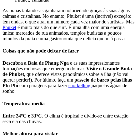
As praias tailandesas ganharam notoriedade graças às suas águas
calmas e cristalinas. No entanto, Phuket é uma (incrível) exceção:
tem ondas, o que atrai um número cada vez maior de surfistas. Mas
Phuket
é muito mais do que surf. É uma ilha com uma energia
única: mercados de rua animados, templos budistas a poucos
minutos da praia e uma gastronomia que delicia quem lá passa.
Coisas que não pode deixar de fazer
Descubra a Baía de Phang Nga
e as suas impressionantes
formações rochosas que emergem do mar.
Visite o Grande Buda
de Phuket
, que oferece vistas panorâmicas sobre a ilha (não vai
querer perder!). Por último, faça um
passeio de barco pelas ilhas
Phi Phi
com paragens para fazer
snorkelling
naquelas águas de
sonho.
Temperatura média
Entre 24°C e 33°C
. O clima é tropical e divide-se entre estação
seca e a das chuvas.
Melhor altura para visitar