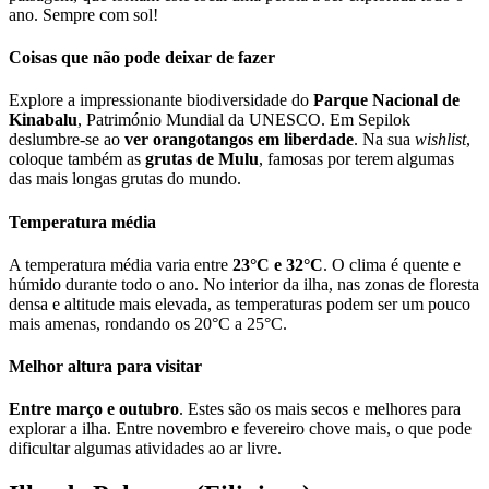
ano. Sempre com sol!
Coisas que não pode deixar de fazer
Explore a impressionante biodiversidade do
Parque Nacional de
Kinabalu
, Património Mundial da UNESCO. Em Sepilok
deslumbre-se ao
ver orangotangos em liberdade
. Na sua
wishlist
,
coloque também as
grutas de Mulu
, famosas por terem algumas
das mais longas grutas do mundo.
Temperatura média
A temperatura média varia entre
23°C e 32°C
. O clima é quente e
húmido durante todo o ano. No interior da ilha, nas zonas de floresta
densa e altitude mais elevada, as temperaturas podem ser um pouco
mais amenas, rondando os 20°C a 25°C.
Melhor altura para visitar
Entre
março e outubro
. Estes são os mais secos e melhores para
explorar a ilha. Entre novembro e fevereiro chove mais, o que pode
dificultar algumas atividades ao ar livre.