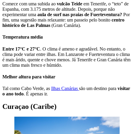
Comece com uma subida ao
vulcão Teide
em Tenerife, o “teto” de
Espanha, com 3.175 metros de altitude. Depois, porque não
experimentar uma
aula de surf nas praias de Fuerteventura?
Por
fim, uma sugestão mais relaxante: um passeio pelo bonito
centro
histórico de Las Palmas
(Gran Canária).
Temperatura média
Entre 17°C e 27°C
. O clima é ameno e agradável. No entanto, o
clima pode variar entre ilhas. Em Lanzarote e Fuerteventura o clima
é mais árido, quente e chove menos. Já Tenerife e Gran Canária têm
um clima mais fresco e húmido.
Melhor altura para visitar
Tal como Cabo Verde, as
Ilhas Canárias
são um destino para
visitar
o ano todo
. É apenas ir.
Curaçao (Caribe)