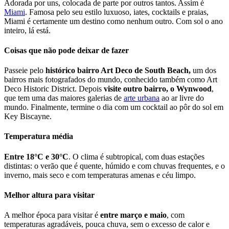
Adorada por uns, colocada de parte por outros tantos. Assim é
Miami
. Famosa pelo seu estilo luxuoso, iates, cocktails e praias,
Miami é certamente um destino como nenhum outro. Com sol o ano
inteiro, lá está.
Coisas que não pode deixar de fazer
Passeie pelo
histórico bairro Art Deco de South Beach,
um dos
bairros mais fotografados do mundo, conhecido também como Art
Deco Historic District. Depois
visite outro bairro, o Wynwood
,
que tem uma das maiores galerias de
arte urbana
ao ar livre do
mundo. Finalmente, termine o dia com um cocktail ao pôr do sol em
Key Biscayne.
Temperatura média
Entre 18°C e 30°C
. O clima é subtropical, com duas estações
distintas: o verão que é quente, húmido e com chuvas frequentes, e o
inverno, mais seco e com temperaturas amenas e céu limpo.
Melhor altura para visitar
A melhor época para visitar é
entre março e maio
, com
temperaturas agradáveis, pouca chuva, sem o excesso de calor e