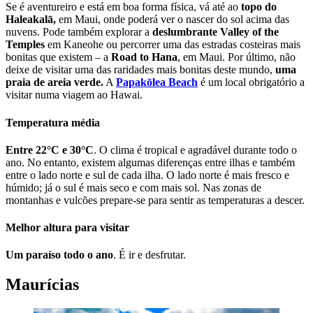
Se é aventureiro e está em boa forma física, vá até ao
topo do
Haleakalā,
em Maui, onde poderá ver o nascer do sol acima das
nuvens. Pode também explorar a
deslumbrante Valley of the
Temples
em Kaneohe ou percorrer uma das estradas costeiras mais
bonitas que existem – a
Road to Hana
, em Maui. Por último, não
deixe de visitar uma das raridades mais bonitas deste mundo,
uma
praia de areia verde.
A
Papakōlea Beach
é um local obrigatório a
visitar numa viagem ao Hawai.
Temperatura média
Entre 22°C e 30°C
. O clima é tropical e agradável durante todo o
ano. No entanto, existem algumas diferenças entre ilhas e também
entre o lado norte e sul de cada ilha. O lado norte é mais fresco e
húmido; já o sul é mais seco e com mais sol. Nas zonas de
montanhas e vulcões prepare-se para sentir as temperaturas a descer.
Melhor altura para visitar
Um paraíso todo o ano
. É ir e desfrutar.
Maurícias