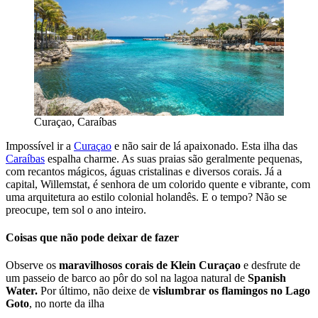
Curaçao, Caraíbas
Impossível ir a
Curaçao
e não sair de lá apaixonado. Esta ilha das
Caraíbas
espalha charme. As suas praias são geralmente pequenas,
com recantos mágicos, águas cristalinas e diversos corais. Já a
capital, Willemstat, é senhora de um colorido quente e vibrante, com
uma arquitetura ao estilo colonial holandês. E o tempo? Não se
preocupe, tem sol o ano inteiro.
Coisas que não pode deixar de fazer
Observe os
maravilhosos corais de Klein Curaçao
e desfrute de
um passeio de barco ao pôr do sol na lagoa natural de
Spanish
Water.
Por último, não deixe de
vislumbrar os flamingos no Lago
Goto
, no norte da ilha