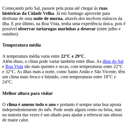
Começando pelo Sal, passeie pela praia até chegar às
ruas
históricas da Cidade Velha
. Já em Santiago aproveite para
desfrutar de uma
noite de morna
, através dos incríveis músicos da
ilha. E por último, na Boa Vista, tenha uma experiência única, pois é
possível
observar tartarugas marinhas a desovar
(entre julho e
outubro).
Temperatura média
A temperatura média varia entre
22°C e 29°C
.
Além disso, o clima pode variar também entre ilhas. As
ilhas do Sal
e
Boa Vista
são mais quentes e secas, com temperaturas entre 22°C
e 32°C. As ilhas mais a norte, como Santo Antão e São Vicente, têm
um clima mais fresco e húmido, com temperaturas entre 18°C e
24°C.
Melhor altura para visitar
O
clima é ameno todo o ano
e portanto é sempre uma boa aposta
independentemente do mês. Pode sentir algum vento ou brisa, mas
na maioria das vezes é um aliado para ajudar a refrescar nas alturas
de maior calor.