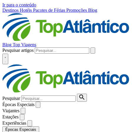
Ir para o conteúdo
Destinos
Hotéis
Pacotes de Férias
Promoções
Blog
Blog Top Viagens
Pesquisar artigos
Pesquisar
Épocas Especiais
Viajantes
Estações
Experiências
Épocas Especiais