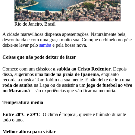
Rio de Janeiro, Brasil
A cidade maravilhosa dispensa apresentações. Naturalmente bela,
descontraída e com uma graça muito sua. Coloque o chinelo no pé e
deixe-se levar pelo
samba
e pela bossa nova.
Coisas que não pode deixar de fazer
Comece com um clássico:
a subida ao Cristo Redentor
. Depois
disso, sugerimos uma
tarde na praia de Ipanema
, enquanto
recorda a música Tom Jobim na sua mente. E não deixe de ir a uma
roda de samba
na Lapa ou de assistir a um
jogo de futebol ao vivo
no Maracanã
– são experiências que vão ficar na memória.
Temperatura média
Entre 20°C e 29°C
. O clima é tropical, quente e húmido durante
todo o ano.
Melhor altura para visitar