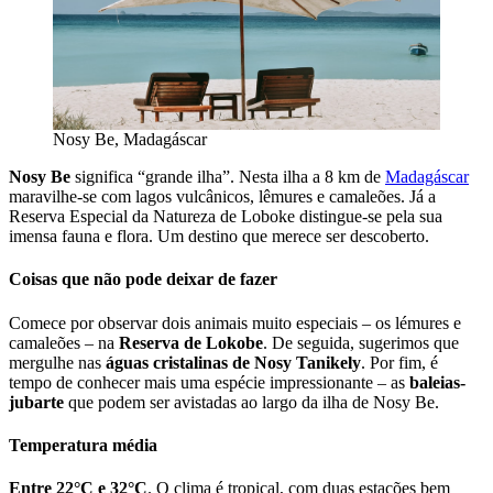
Nosy Be, Madagáscar
Nosy Be
significa “grande ilha”. Nesta ilha a 8 km de
Madagáscar
maravilhe-se com lagos vulcânicos, lêmures e camaleões. Já a
Reserva Especial da Natureza de Loboke distingue-se pela sua
imensa fauna e flora. Um destino que merece ser descoberto.
Coisas que não pode deixar de fazer
Comece por observar dois animais muito especiais – os lémures e
camaleões – na
Reserva de Lokobe
. De seguida, sugerimos que
mergulhe nas
águas cristalinas de Nosy Tanikely
. Por fim, é
tempo de conhecer mais uma espécie impressionante – as
baleias-
jubarte
que podem ser avistadas ao largo da ilha de Nosy Be.
Temperatura média
Entre 22°C e 32°C
. O clima é tropical, com duas estações bem