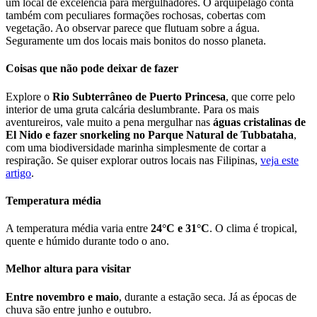
um local de excelência para mergulhadores. O arquipélago conta
também com peculiares formações rochosas, cobertas com
vegetação. Ao observar parece que flutuam sobre a água.
Seguramente um dos locais mais bonitos do nosso planeta.
Coisas que não pode deixar de fazer
Explore o
Rio Subterrâneo de Puerto Princesa
, que corre pelo
interior de uma gruta calcária deslumbrante. Para os mais
aventureiros, vale muito a pena mergulhar nas
águas cristalinas de
El Nido e fazer snorkeling no Parque Natural de Tubbataha
,
com uma biodiversidade marinha simplesmente de cortar a
respiração. Se quiser explorar outros locais nas Filipinas,
veja este
artigo
.
Temperatura média
A temperatura média varia entre
24°C e 31°C
. O clima é tropical,
quente e húmido durante todo o ano.
Melhor altura para visitar
Entre novembro e maio
, durante a estação seca. Já as épocas de
chuva são entre junho e outubro.