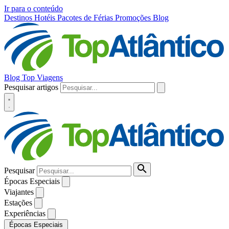
Ir para o conteúdo
Destinos
Hotéis
Pacotes de Férias
Promoções
Blog
Blog Top Viagens
Pesquisar artigos
Pesquisar
Épocas Especiais
Viajantes
Estações
Experiências
Épocas Especiais