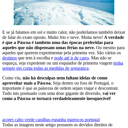
E se já falamos em sol e muito calor, não poderíamos também deixar
de falar do exato oposto. Muito frio e neve. Muita neve!
A verdade
é que a Páscoa é também uma das épocas preferidas para
aqueles que não dispensam umas férias na neve.
Ou mesmo para
aqueles que querem experimentar pela primeira vez. São vários os
destinos
que tem à escolha e
pode até ir de carro
. Mas não se
esqueça, seja experiente ou um esquiador de primeira viagem
tenha
sempre em conta todas as medidas de segurança
.
Como viu,
não há desculpas nem faltam ideias de como
aproveitar mais a Páscoa.
Seja dentro ou fora de Portugal, o
importante é que as palavras de ordem sejam viajar e descontrair.
Tudo isto pontuado com uma dose gigante de diversão,
vai ver
como a Páscoa se tornará verdadeiramente inesquecível
!
QUERO VIAJAR NA PÁSCOA
açores
cabo verde
caraíbas
espanha
marrocos
portugal
Todas as imagens neste artigo possuem os devidos direitos de