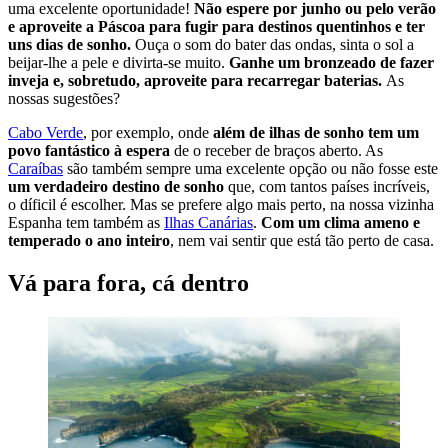
uma excelente oportunidade!
Não espere por junho ou pelo verão
e aproveite a Páscoa para fugir para destinos quentinhos e ter
uns dias de sonho.
Ouça o som do bater das ondas, sinta o sol a
beijar-lhe a pele e divirta-se muito.
Ganhe um bronzeado de fazer
inveja e, sobretudo, aproveite para recarregar baterias.
As
nossas sugestões?
Cabo Verde
, por exemplo, onde
além de ilhas de sonho tem um
povo fantástico à espera
de o receber de braços aberto. As
Caraíbas
são também sempre uma excelente opção ou não fosse este
um verdadeiro destino de sonho
que, com tantos países incríveis,
o díficil é escolher. Mas se prefere algo mais perto, na nossa vizinha
Espanha tem também as
Ilhas Canárias
.
Com um clima ameno e
temperado o ano inteiro
, nem vai sentir que está tão perto de casa.
Vá para fora, cá dentro