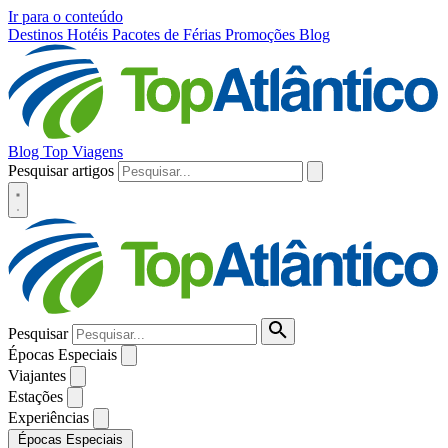
Ir para o conteúdo
Destinos
Hotéis
Pacotes de Férias
Promoções
Blog
Blog Top Viagens
Pesquisar artigos
Pesquisar
Épocas Especiais
Viajantes
Estações
Experiências
Épocas Especiais