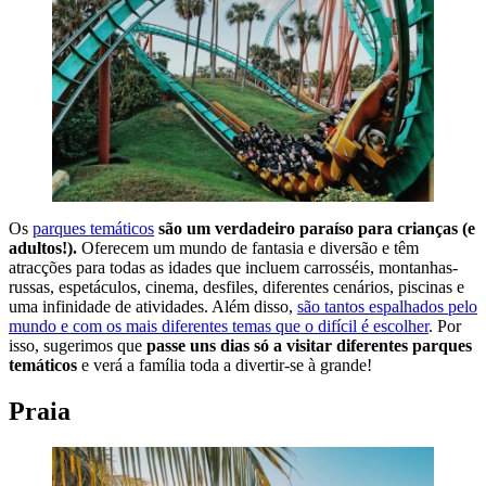
Os
parques temáticos
são um verdadeiro paraíso para crianças (e
adultos!).
Oferecem um mundo de fantasia e diversão e têm
atracções para todas as idades que incluem carrosséis, montanhas-
russas, espetáculos, cinema, desfiles, diferentes cenários, piscinas e
uma infinidade de atividades. Além disso,
são tantos espalhados pelo
mundo e com os mais diferentes temas que o difícil é escolher
. Por
isso, sugerimos que
passe uns dias só a visitar diferentes parques
temáticos
e verá a família toda a divertir-se à grande!
Praia