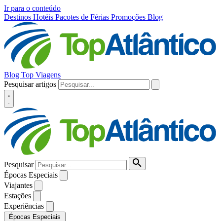
Ir para o conteúdo
Destinos
Hotéis
Pacotes de Férias
Promoções
Blog
Blog Top Viagens
Pesquisar artigos
Pesquisar
Épocas Especiais
Viajantes
Estações
Experiências
Épocas Especiais