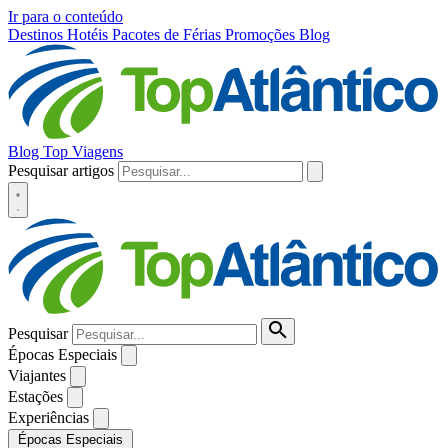
Ir para o conteúdo
Destinos
Hotéis
Pacotes de Férias
Promoções
Blog
Blog Top Viagens
Pesquisar artigos
Pesquisar
Épocas Especiais
Viajantes
Estações
Experiências
Épocas Especiais