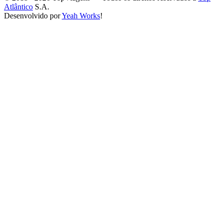
Atlântico
S.A.
Desenvolvido por
Yeah Works
!