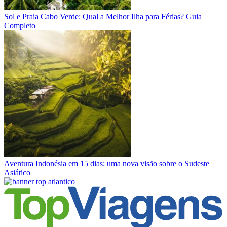
Sol e Praia
Cabo Verde: Qual a Melhor Ilha para Férias? Guia
Completo
Aventura
Indonésia em 15 dias: uma nova visão sobre o Sudeste
Asiático