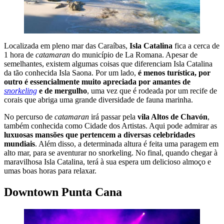
Localizada em pleno mar das Caraíbas,
Isla Catalina
fica a cerca de
1 hora de
catamaran
do município de La Romana. Apesar de
semelhantes, existem algumas coisas que diferenciam Isla Catalina
da tão conhecida Isla Saona. Por um lado,
é menos turística, por
outro é essencialmente muito apreciada por amantes de
snorkeling
e de mergulho
, uma vez que é rodeada por um recife de
corais que abriga uma grande diversidade de fauna marinha.
No percurso de
catamaran
irá passar pela
vila Altos de Chavón
,
também conhecida como Cidade dos Artistas. Aqui pode admirar as
luxuosas mansões que pertencem a diversas celebridades
mundiais
. Além disso, a determinada altura é feita uma paragem em
alto mar, para se aventurar no snorkeling. No final, quando chegar à
maravilhosa Isla Catalina, terá à sua espera um delicioso almoço e
umas boas horas para relaxar.
Downtown Punta Cana