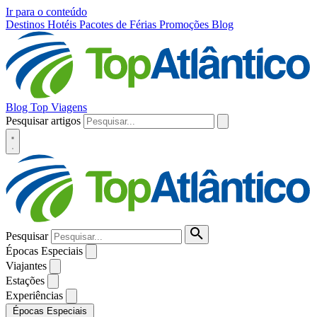
Ir para o conteúdo
Destinos
Hotéis
Pacotes de Férias
Promoções
Blog
Blog Top Viagens
Pesquisar artigos
Pesquisar
Épocas Especiais
Viajantes
Estações
Experiências
Épocas Especiais