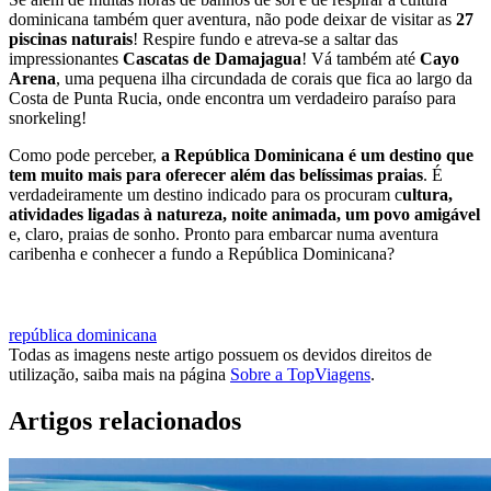
dominicana também quer aventura, não pode deixar de visitar as
27
piscinas naturais
! Respire fundo e atreva-se a saltar das
impressionantes
Cascatas de Damajagua
! Vá também até
Cayo
Arena
, uma pequena ilha circundada de corais que fica ao largo da
Costa de Punta Rucia, onde encontra um verdadeiro paraíso para
snorkeling!
Como pode perceber,
a República Dominicana é um destino que
tem muito mais para oferecer além das belíssimas praias
. É
verdadeiramente um destino indicado para os procuram c
ultura,
atividades ligadas à natureza, noite animada, um povo amigável
e, claro, praias de sonho. Pronto para embarcar numa aventura
caribenha e conhecer a fundo a República Dominicana?
VER VIAGENS PARA A REPÚBLICA DOMINICANA
república dominicana
Todas as imagens neste artigo possuem os devidos direitos de
utilização, saiba mais na página
Sobre a TopViagens
.
Artigos relacionados