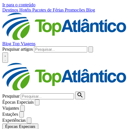
Ir para o conteúdo
Destinos
Hotéis
Pacotes de Férias
Promoções
Blog
Blog Top Viagens
Pesquisar artigos
Pesquisar
Épocas Especiais
Viajantes
Estações
Experiências
Épocas Especiais