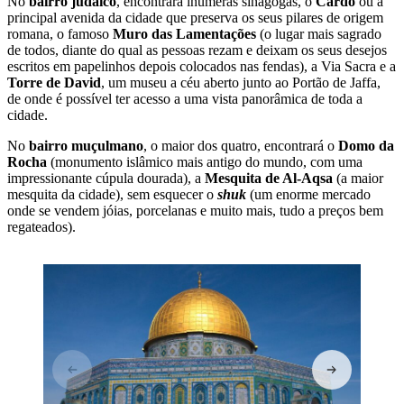
No
bairro judaico
, encontrará inúmeras sinagogas, o
Cardo
ou a
principal avenida da cidade que preserva os seus pilares de origem
romana, o famoso
Muro das Lamentações
(o lugar mais sagrado
de todos, diante do qual as pessoas rezam e deixam os seus desejos
escritos em papelinhos depois colocados nas fendas), a Via Sacra e a
Torre de David
, um museu a céu aberto junto ao Portão de Jaffa,
de onde é possível ter acesso a uma vista panorâmica de toda a
cidade.
No
bairro muçulmano
, o maior dos quatro, encontrará o
Domo da
Rocha
(monumento islâmico mais antigo do mundo, com uma
impressionante cúpula dourada), a
Mesquita de Al-Aqsa
(a maior
mesquita da cidade), sem esquecer o
shuk
(um enorme mercado
onde se vendem jóias, porcelanas e muito mais, tudo a preços bem
regateados).