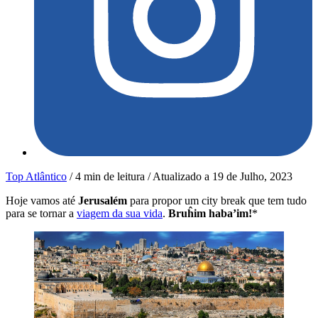
Top Atlântico
/
4 min de leitura
/
Atualizado a
19 de Julho, 2023
Hoje vamos até
Jerusalém
para propor um city break que tem tudo
para se tornar a
viagem da sua vida
.
Bruĥim haba’im!
*