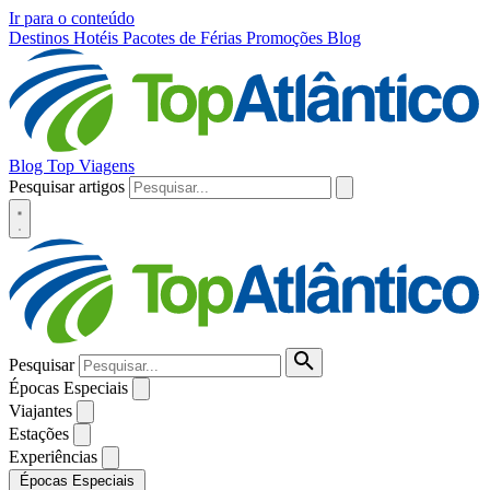
Ir para o conteúdo
Destinos
Hotéis
Pacotes de Férias
Promoções
Blog
Blog Top Viagens
Pesquisar artigos
Pesquisar
Épocas Especiais
Viajantes
Estações
Experiências
Épocas Especiais