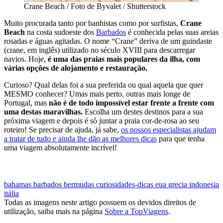
Crane Beach / Foto de Byvalet / Shutterstock
Muito procurada tanto por banhistas como por surfistas,
Crane
Beach
na costa sudoeste dos
Barbados
é conhecida pelas suas areias
rosadas e águas agitadas. O nome “Crane” deriva de um guindaste
(crane, em inglês) utilizado no século XVIII para descarregar
navios. Hoje,
é uma das praias mais populares da ilha, com
várias opções de alojamento e restauração.
Curioso? Qual delas foi a sua preferida ou qual aquela que quer
MESMO conhecer? Umas mais perto, outras mais longe de
Portugal, mas
não é de todo impossível estar frente a frente com
uma destas maravilhas.
Escolha um destes destinos para a sua
próxima viagem e depois é só juntar a praia cor-de-rosa ao seu
roteiro! Se precisar de ajuda, já sabe,
os nossos especialistas ajudam
a tratar de tudo e ainda lhe dão as melhores dicas
para que tenha
uma viagem absolutamente incrível!
VIAJAR PARA UM DESTINO COM PRAIA COR-DE-ROSA
bahamas
barbados
bermudas
curiosidades-dicas
eua
grecia
indonesia
itália
Todas as imagens neste artigo possuem os devidos direitos de
utilização, saiba mais na página
Sobre a TopViagens
.