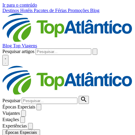
Ir para o conteúdo
Destinos
Hotéis
Pacotes de Férias
Promoções
Blog
Blog Top Viagens
Pesquisar artigos
Pesquisar
Épocas Especiais
Viajantes
Estações
Experiências
Épocas Especiais