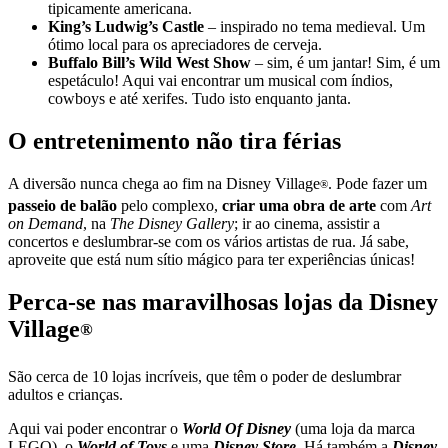
tipicamente americana.
King’s Ludwig’s Castle
– inspirado no tema medieval. Um
ótimo local para os apreciadores de cerveja.
Buffalo Bill’s Wild West Show
– sim, é um jantar! Sim, é um
espetáculo! Aqui vai encontrar um musical com índios,
cowboys e até xerifes. Tudo isto enquanto janta.
O entretenimento não tira férias
A diversão nunca chega ao fim na Disney Village
. Pode fazer um
®
passeio de balão
pelo complexo,
criar uma obra de arte
com
Art
on Demand
, na
The Disney Gallery
; ir ao cinema, assistir a
concertos e deslumbrar-se com os vários artistas de rua. Já sabe,
aproveite que está num sítio mágico para ter experiências únicas!
Perca-se nas maravilhosas lojas da Disney
Village
®
São cerca de 10 lojas incríveis, que têm o poder de deslumbrar
adultos e crianças.
Aqui vai poder encontrar o
World Of Disney
(uma loja da marca
LEGO), o
World of Toys
e uma
Disney Store
. Há também a
Disney