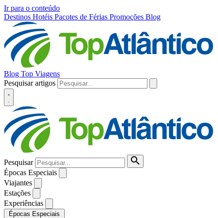
Ir para o conteúdo
Destinos
Hotéis
Pacotes de Férias
Promoções
Blog
Blog Top Viagens
Pesquisar artigos
Pesquisar
Épocas Especiais
Viajantes
Estações
Experiências
Épocas Especiais